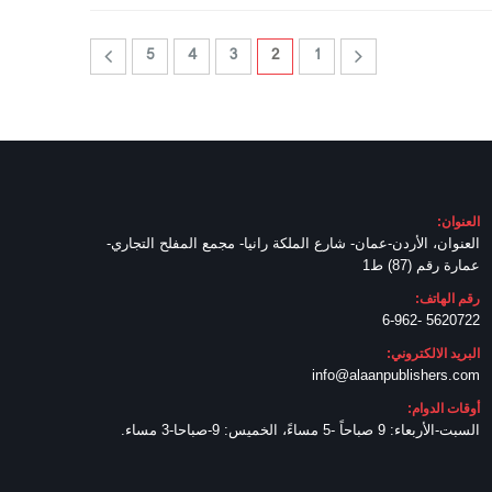
5
4
3
2
1
العنوان:
العنوان، الأردن-عمان- شارع الملكة رانيا- مجمع المفلح التجاري-
عمارة رقم (87) ط1
رقم الهاتف:
5620722 -6-962
البريد الالكتروني:
info@alaanpublishers.com
أوقات الدوام:
السبت-الأربعاء: 9 صباحاً -5 مساءً، الخميس: 9-صباحا-3 مساء.