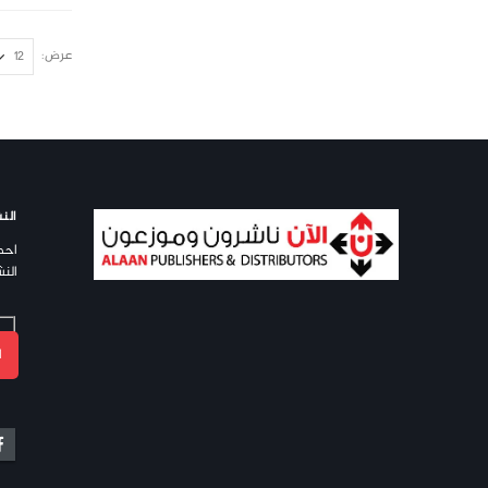
عرض:
النش
احص
النش