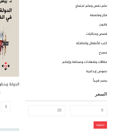
علم نفس وعلم اجتماع
فكر وفلسفة
قانون
قصص وحكايات
كتب للأطفال وللناشئة
مسرح
مقالات وشهادات وصحافة وإعلام
نصوص إبداعية
يصدر قريباً
السعر
أدنى
أعلى
تصفية
سعر
سعر