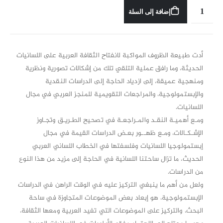
إضافة إلى السلة
أدت طبيعة الظروف المواكبة لانفتاح الثقافة العربية على اللسانيات
الحديثة، وما رافق عملية التلقي تلك من إشكالات تصورية ونظرية
ومنهجية عميقة، إلى ازدياد الحاجة إلى الدراسات النقدية
والإبستمولوجية، والمراجعات التقويمية للمنجز العربي في مجال
اللسانيات.
ومـع أهميـة النقـد والمـراجعـة في تصحيح الطـريـق وتجـاوز
الإشـكـالات، ومـع ظهــور بعـض الدراسات القيمة في مجال
إبستمولوجيا اللسانيات وفلسفتها في الخطاب اللساني العربي
الحديث، ما تزال ساحتنا اللسانية في الحاجة إلى مزيد من هذا النوع
من الدراسات.
ولعل من أهم ما ينبغي التركيز عليه في الوقت الراهن في الدراسات
الإبستمولوجية، هو إبعاد بعض الموضوعات المتجاوزة في ساحة
البحث، والتركيز على الموضوعات التي تفيد العربية ومعها الثقافة،