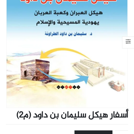
أسفار هيكل سليمان بن داود (م2)