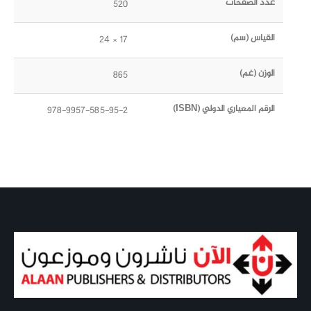
عدد الصفحات
520
القياس (سم)
17 × 24
الوزن (غم)
865
الرقم المعياري الدولي (ISBN)
978-9957-585-95-2