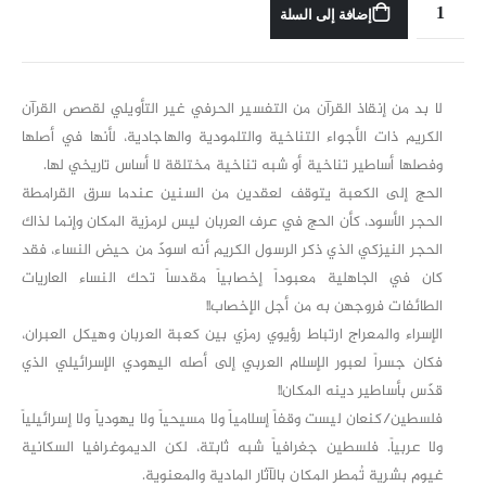
إضافة إلى السلة
لا بد من إنقاذ القرآن من التفسير الحرفي غير التأويلي لقصص القرآن
الكريم ذات الأجواء التناخية والتلمودية والهاجادية، لأنها في أصلها
وفصلها أساطير تناخية أو شبه تناخية مختلقة لا أساس تاريخي لها.
الحج إلى الكعبة يتوقف لعقدين من السنين عندما سرق القرامطة
الحجر الأسود، كأن الحج في عرف العربان ليس لرمزية المكان وإنما لذاك
الحجر النيزكي الذي ذكر الرسول الكريم أنه اسودّ من حيض النساء، فقد
كان في الجاهلية معبوداً إخصابياً مقدساً تحك النساء العاريات
الطائفات فروجهن به من أجل الإخصاب!!
الإسراء والمعراج ارتباط رؤيوي رمزي بين كعبة العربان وهيكل العبران،
فكان جسراً لعبور الإسلام العربي إلى أصله اليهودي الإسرائيلي الذي
قدّس بأساطير دينه المكان!!
فلسطين/كنعان ليست وقفاً إسلامياً ولا مسيحياً ولا يهودياً ولا إسرائيلياً
ولا عربياً. فلسطين جغرافياً شبه ثابتة، لكن الديموغرافيا السكانية
غيوم بشرية تُمطر المكان بالآثار المادية والمعنوية.