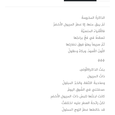
الذاكرةُ المخرومةُ
لَمْ يبقَ منها، إلا عطرُ المريولِ الأخضرْ
فالأشياءُ المنسيَّةُ
تسقطُ في فخِّ براءتِها
ثمَّ سريعاً يعلوُ فوقَ نضارتِها
اللَّونُ الأسودُ، وبكاءٌ وطلولْ
***
بنتُ الذاكرةِالأولى،
ذاتُ المريول
وصاحبةُ اللثغة، والخدِّ المبلولْ
صدفتني في السُّوقِ اليومْ
كانت ابنتُها تلبسُ ذاتَ المريولِ الأخضرِ
لكنْ رائحةُ العطرِ عليه اختلفتْ
قد خالطها عطرُ الزوجِ المملولْ