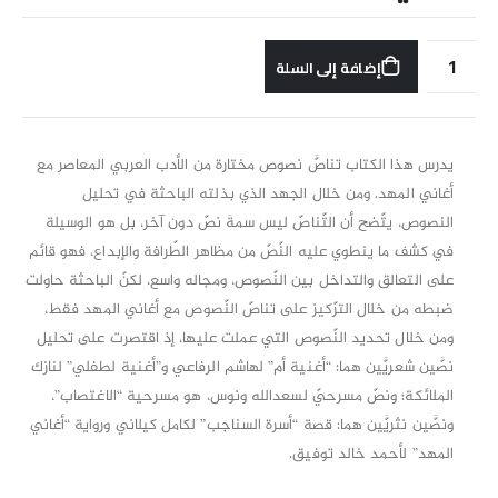
إضافة إلى السلة
يدرس هذا الكتاب تناصَّ نصوص مختارة من الأدب العربي المعاصر مع
أغاني المهد. ومن خلال الجهد الذي بذلته الباحثة في تحليل
النصوص، يتّضح أن التّناصّ ليس سمةَ نصّ دون آخر، بل هو الوسيلة
في كشف ما ينطوي عليه النّصّ من مظاهر الطّرافة والإبداع، فهو قائم
على التعالق والتداخل بين النّصوص، ومجاله واسع، لكنّ الباحثة حاولت
ضبطه من خلال الترّكيز على تناصّ النّصوص مع أغاني المهد فقط،
ومن خلال تحديد النّصوص التي عملت عليها، إذ اقتصرت على تحليل
نصَّين شعريَّين هما: “أغنية أم” لهاشم الرفاعي و”أغنية لطفلي” لنازك
الملائكة؛ ونصّ مسرحيّ لسعدالله ونوس، هو مسرحية “الاغتصاب”،
ونصَّين نثريَّين هما: قصة “أسرة السناجب” لكامل كيلاني ورواية “أغاني
المهد” لأحمد خالد توفيق.