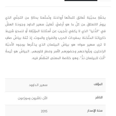
بخفّةٍ محبَّبَة تُعانق كلماتُها أرواحَنا، وتُمتّعنا بحالةٍ من التجلّي الذي
يرومُ الانعتاقَ من كلّ ما هو أرضيّ، تُعاينُ سهير الداود وجودَنا الهشّ
في “الدُّنيا” الذي لا يكفي لِنُجيبَ عن أسئلتنا المؤرّقة أو لنمحوَ شريطَ
ذكرياتنا المثْخَنة بمفردات الحرب والضياع والموت، إذ ثمّة بياضٌ صافٍ
لا ترى سهير سواه؛ هو بياضُ البيلسان الذي يذكّرها بوجوه الأحبّة
الراحلين، وبأرواحهم وحضورهم الآسر وعطرِ قلوبهم.. البياضُ هو ثيمةُ
“أنت للبيلسان ندٌّ”، وهو خلاصة المعنى المُقَطَّر فيه.
المؤلف
سهير الداوود
الناشر
الآن ناشرون وموزعون
سنة الإصدار
2015