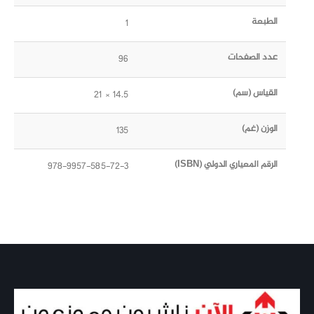
الطبعة
1
عدد الصفحات
96
القياس (سم)
14.5 × 21
الوزن (غم)
135
الرقم المعياري الدولي (ISBN)
978-9957-585-72-3