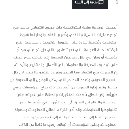
إضافة إلى السلة
أصبحت المعرفة سلعة استراتيجية ذات مردود اقتصادي حاسم في
نجاح عمليات التنمية والتقدم، وأصبح لنقلها وتوطينها شروط
اجتماعية وثقافية، علاوة على الشروط القانونية والسياسية التي
فرضتها حالة العولمة التي نعيشها. وبالتالي فإن نجاح أي فرد أو
مؤسسة أو وطن في نقل وتوطين المعرفة إنما يتوقف على قدرته
على توظيف المعرفة والمعلومات في الأعمال والمشاريع والأبحاث.
إن المعرفة هي اقتصاد هذا العصر، وضرورة للتقدم والتطور ﰲ ظل
التسارع المعرفي وتعدد المصادر التي يمكن الوصول إلى المعرفة من
خلالها. وتعد إدارة المعرفة من أهم مقومات نجاح المؤسسات، وهي
طريقُها إلى اللحاق بأحدث المتغيرات والحفاظ على قدرتها على
المنافسة والبقاء ﰲ السوق ﰲ ظل الثورة التي يشهدها عصر
تكنولوجيا المعلومات. وقد أدى التراكم الهائل للمعلومات وسهولة
الحصول عليها إلى وجود حاجة ماسة إلى تنظيم وإدارة هذه
المعلومات، وعلى المؤسسات أن توظف رصيدها كاملاً من الذكاء