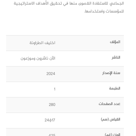
الجماعي للاستفادة القصوى منها ﰲ تحقيق الأهداف الاستراتيجية
للمؤسسات واستخدامها.
المؤلف
اخليف الطراونة
الناشر
الآن ناشرون وموزعون
سنة الإصدار
2024
الطبعة
1
عدد الصفحات
280
القياس (سم)
17*24
الوزن (غم)
425