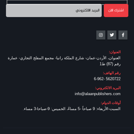
العنوان:
العنوان، الأردن-عمان- شارع الملكة رانيا- مجمع المفلح التجاري- عمارة
رقم (87) ط1
رقم الهاتف:
5620722 -6-962
البريد الالكتروني:
info@alaanpublishers.com
أوقات الدوام:
السبت-الأربعاء: 9 صباحاً -5 مساءً، الخميس: 9-صباحا-3 مساء.