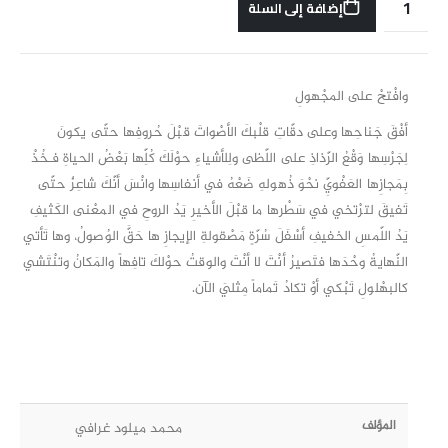
إضافة إلى السلة
وافْتحْ على المجْهولِ
أفْقَ جَناحِها وعلى دقّاتِ قلْبكَ الأصْواتَ قبْلَ حُروفِها حتّى يكونَ
لِجَرْسِها وَقْعُ الرّذاذِ على اللّظى ولِلأشياءِ حوْلَكَ كُلِّها بَعْضُ الحياةِ فـخُذْ
بِمَجازِها العَفْويِّ نحْوَ ذُهولهِ ضَعْهُ في أنفاسِها وانْسَ أنّكَ شاعِرٌ حتّى
تَفيقَ لترْتخي في سَطْرها ما قبْلَ الأخيرِ يَدُ الروحِ في المعْنى الكَثيفِ
يَدُ اللّمسِ الخفيفِ أسْفَلَ سُرّةٍ مَصْقولةِ الإيجازِ ها حَقَّ الوُصولُ، وها تَأتي
النّهايةُ وحْدَها فتَصيرُ أنْتَ لا أنْتَ والوقتُ حوْلكَ تافِهاً والمَكانُ وتنْتَشي
كالبهْلولِ تَبْكي أوْ تكادُ تَماماً مِثليَ الآن.
المؤلف
محمد ميلود غرافي