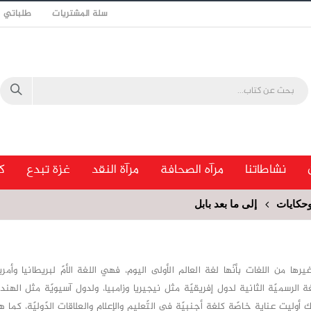
سلة المشتريات
طلباتي
نشاطاتنا
مرآه الصحافة
مرآة النقد
غزة تبدع
ك
كايات
إلى ما بعد بابل
غيرها من اللغات بأنّها لغة العالم الأولى اليوم، فهي اللغة الأمّ لبريطانيا وأمريك
غة الرسميّة الثانية لدول إفريقيّة مثل نيجيريا وزامبيا، ولدول آسيويّة مثل الهند
 أوليت عناية خاصّة كلغة أجنبيّة في التّعليم والإعلام والعلاقات الدّوليّة، كما 