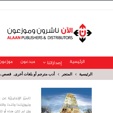
الرئيسية
مبدعون
موزعون
إصداراتنا
الرئيسية
المتجر
أدب مترجم أو بلغات أخرى
,
قصص وح
تتميّز الإنجليزيّة عن 
ونيوزيلندا وكندا، والل
وإن لم تكن هذه أو تلك