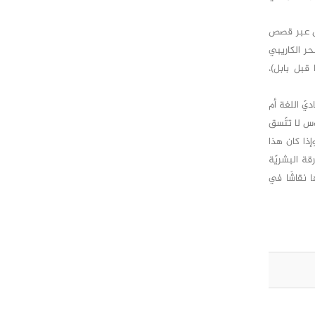
حال عبر قصص
حر الكاريبي
قبل بابل)،
يّ اللغة أم
وس لا تتّسق
إذا كان هذا
قة البشريّة
 نقاشًا في