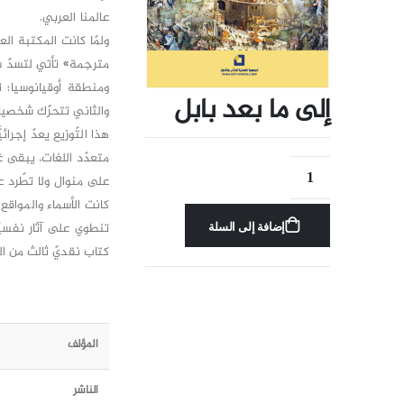
عالمنا العربي.
ولمّا كانت المكتبة ال
مترجمة» تأتي لتسدّ شيئ
ومنطقة أوقيانوسيا؛ تت
إلى ما بعد بابل
والثاني تتحرّك شخصيات
هذا التّوزيع يعدّ إجرا
متعدّد اللغات، يبقى غر
على منوال ولا تطّرد عل
كانت الأسماء والمواقع
تنطوي على آثار نفسيّ
إضافة إلى السلة
كتاب نقديّ ثالث من ال
المؤلف
الناشر