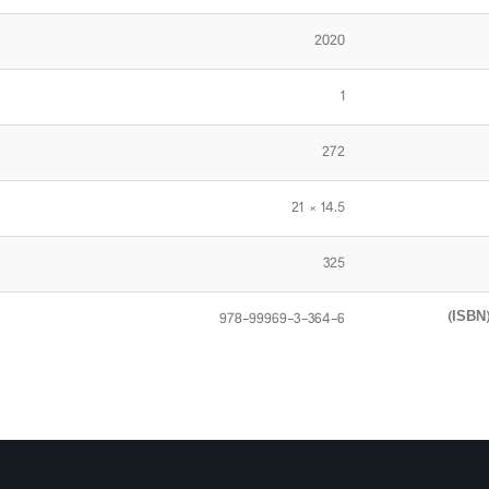
2020
1
272
14.5 × 21
325
978-99969-3-364-6