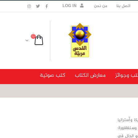
اتصل بنا
من نحن
LOG IN
تب وجوائز
معارض الكتاب
كتب صوتية
ا وأستراليا
 وسنغافورة؛
هو الحال في