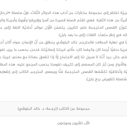
عربيّة تفتقر إلى مجموعة مختارات من آداب هذه الدوائر الثّلاث، فإنّ سلسلة «تر
ًا من هذه الثغرة، فهي تقدّم قصصًا قصيرة من آسيا وإفريقيا وأوروبّا وأمريكا والب
وزّع القصص المترجمة على كتابين، يتضمّن الأوّل عوالم أحاديّة اللغة (إلى ما 
ه في إطار متعدّد اللغات (إلى ما بعد بابل).
ئيًّا في نهاية المطاف؛ فالمترجم خالد البلوشي ينطلق من أنّ الإنسان، سواء أكان أحاد
يبًا منفيًّا أينما كان وكيفما كان؛ مأتى غربتنا إنسانيّتنا، فنحن، بحسب ما يرى، نف
ى حال، بيدَ أنّنا لا سبيل لنا إلى الاجتماع إلّا إذا تناسق معنانا مع معنى غيرنا، و
 والأدوار، ومن ثمّ كان المسعى إلى تكييف نفوسنا بحسب المجمَع عليه، هذه المفار
ة وأخلاقيّة تكشفها القصص المترجمة فنًّا ويسعى المترجم الكاتب إلى إظهارها
سّلسلة (تقويض برج بابل).
مجموعة من الكتاب (ترجمة: د. خالد البلوشي)
الآن ناشرون وموزعون