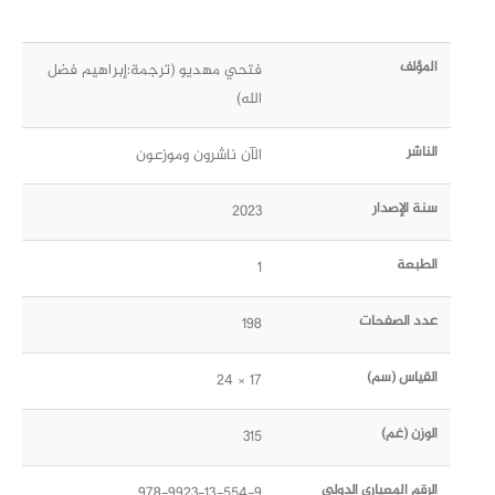
المؤلف
فتحي مهديو (ترجمة:إبراهيم فضل
الله)
الناشر
الآن ناشرون وموزعون
سنة الإصدار
2023
الطبعة
1
عدد الصفحات
198
القياس (سم)
17 × 24
الوزن (غم)
315
الرقم المعياري الدولي
978-9923-13-554-9