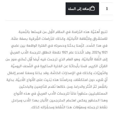
إضافة إلى السلة
تنبع أهمّيَّة هذه الدِّراسة في المقام الأول من قيمتها بالنِّسبة
للاستشراق وللثِّقافة الألبانيّة، وكذلك للدِّراسات الشِّرقية بصفة عامَّة.
في هذا الصَّدد، كرَّسنا بحثنا وحصرناه في الفترة الواقعة بين عامي
1921 و2021. وقد اتَّخذنا عامَ 1921 نقطةَ انطلاق لترجمة الأدب العربيّ
إلى اللُّغة الألبانيّة، وهو العام الذي ترجمت فيه أيضا أوّل ثماني سور من
القرآن الكريم. قمنا بأبحاثنا عن الفترة المذكورة في الصُّحف اليوميَّة
والدَّوريّات، وكذلك في الإصدارات الخاصَّة. وقد بذلنا وسعَنا لعدم إغفال
أيّ شيء دون استكشاف. ودراستُنا هذه بُنيت على الأنواع الأدبيَّة، بداية
بالشِّعر ثمَّ النَّثر والدراما، ومن خلالها نُقدم للدَّارسين والباحثين
المستقبليين منظوراً عامّاً لترجمات الأدب العربيّ في هذه الأنواع.
وهذا المنظور يعكس اهتمام المترجمين الألبان بهذا الأدب ومراحل
نشاط ترجمته ومعوّقات هذا النَّشاط ومحفِّزاته كذلك.