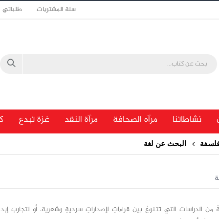
سلة المشتريات
طلباتي
نشاطاتنا
مرآه الصحافة
مرآة النقد
غزة تبدع
ك
فلسفة
البحث عن لغة
ة
من الدراسات التي تتنوعُ بين قراءاتٍ لإصداراتٍ سرديةٍ وشعرية، أو لتجاربَ إبدا