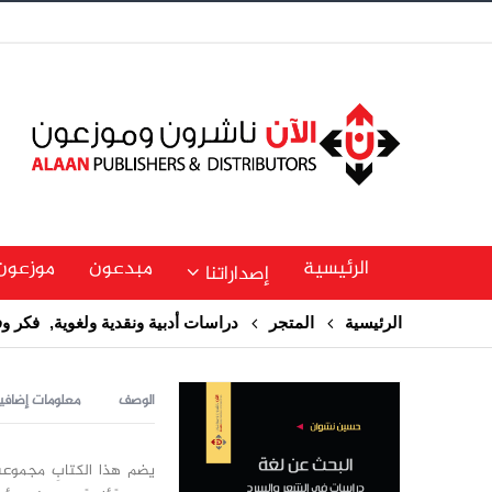
الرئيسية
مبدعون
موزعون
إصداراتنا
الرئيسية
المتجر
دراسات أدبية ونقدية ولغوية
,
فكر و
الوصف
معلومات إضافي
يضم هذا الكتابِ مجموعةً 