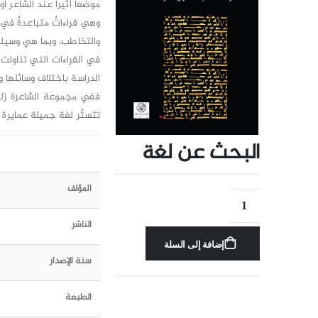
موضعاً أثيراً عند الشاعر أو 
وهي قراءاتٌ متباعدةٌ في ا
والتخاطب، وبما هي وسيلة 
في القراءات التي تناولت 
الدراسة باختلاف وسائلها و
ففي مجموعة الشاعرة زليخ
تتستّر لغة جميلة عمايرة ب
البحث عن لغة
المؤلف
الناشر
إضافة إلى السلة
سنة الإصدار
الطبعة