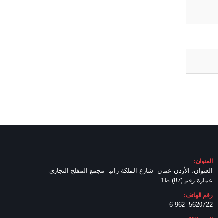
العنوان:
العنوان، الأردن-عمان- شارع الملكة رانيا- مجمع المفلح التجاري-
عمارة رقم (87) ط1
رقم الهاتف:
5620722 -6-962