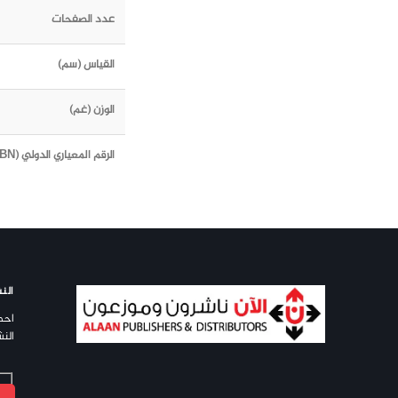
عدد الصفحات
القياس (سم)
الوزن (غم)
الرقم المعياري الدولي (ISBN)
النش
احص
النش