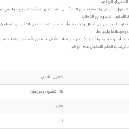
القاصّ أو الروائي.
لحقول والأزمان؛ ولكنها تنطلق للبحث عن اللغةِ التي يتمثلها المبدعُ، بما هي وس
الأسلوب الذي يضارع الخطابَ.
تجاربَ لمبدعين من أجيال متباعدة، وأساليبَ مختلفة، تتبدى الكثير من العناوين 
موضوعاتها وأجيالها.
ة أبو ريشة محاولةٌ للبحث عن مرجعيات الأنثى بمعادل الأسطورة والطبيعة وال
انزياحاتِ الحلم للاحتيال على الواقع.
حسين نشوان
الآن ناشرون وموزعون
2014
1