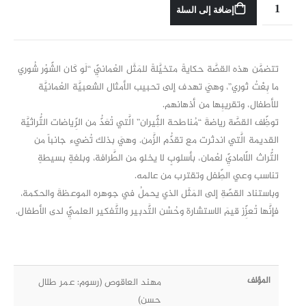
إضافة إلى السلة
تتضمَّن هذه القصَّة حكايةً متخيَّلةً للمَثَل العُمانيِّ “لَو كَان الشّوُر شُوري
ما بِعْتُ ثوري”، وهيَ تهدف إلى تحبيب الأمثال الشعبيَّة العُمانيَّة
للأطفال، وتقريبِها من أذهانهم.
توظِّف القصَّة رياضةَ “مُناطحة الثِّيران” الَّتي تُعَدُّ من الرِّياضات التُّراثيَّة
القديمة الَّتي اندثرت مع تقدُّم الزَّمن. وهيَ بذلك تُضيء جانباً من
التُّراث اللّاماديِّ لعُمان، بأسلوبٍ لا يخلو من الطَّرافة، وبلغةٍ بسيطةٍ
تناسب وعي الطِّفل وتقترب من عالمه.
وباستناد القصّةِ إلى المَثَل الذي يحملُ في جوهره الموعظةَ والحكمة،
فإنَّها تُعزِّز قيمَ الاستشارة وحُسْن التَّدبير والتَّفكير العلميِّ لدى الأطفال.
المؤلف
مهند العاقوص (رسوم: عمر طلال
حسن)