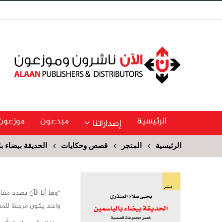
الرئيسية
مبدعون
موزعون
إصداراتنا
الرئيسية
المتجر
قصص وحكايات
الحديقة بيضاء ب
“وها أنا الآن بصدد مغ
واحد يكون مرجعًا للمه