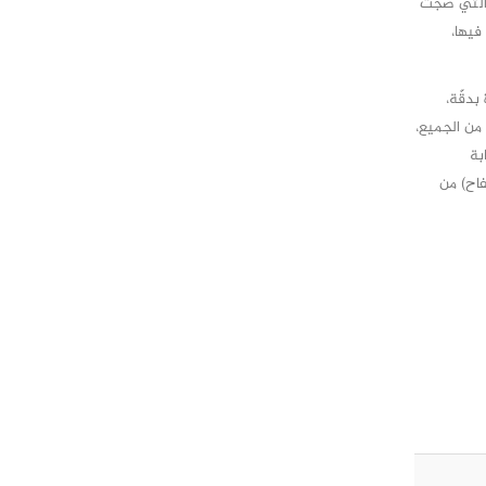
 التي ضجّت
فيها،
بدقّة،
 من الجميع،
بة
فاح) من