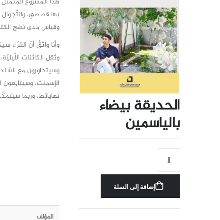
هذا المشروع المتمثّل
بها قصصي، والتّجوال ف
وقياس مدى نضج الكتابة
وأنا واثقٌ أنّ القرّاء
وثقل الكائنات اللّيلي
وسيتحاورون مع السّند
الإسمنت، وسيتابعون ال
نهاياتها، وربما سيتمكّ
الحديقة بيضاء
بالياسمين
إضافة إلى السلة
المؤلف