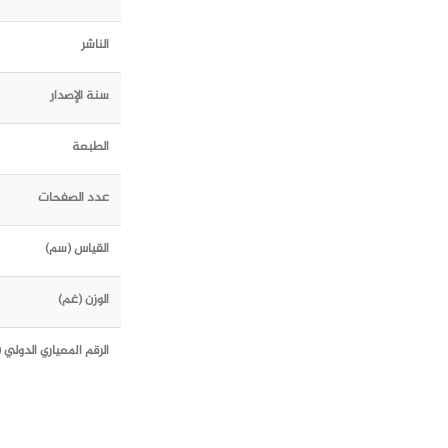
الناشر
سنة الإصدار
الطبعة
عدد الصفحات
القياس (سم)
الوزن (غم)
الرقم المعياري الدولي (ISBN)