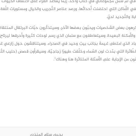
 في لمّ شمل مجموعاتي في كتاب واحد، ربمّا يساعد القرّاء على اكتشاف الحيَوات
ي الأماكن التي احتضنت أحداثَها، ورصد عناصر التّجريب والخيال ومستويات اللّغة 
 والتّجديد لديّ.
 سيكرهون بعض الشخصيات ويحبّون بعضها الآخر، وسيتذكّرون حبّات البرتقال المنتقاة 
ّة، والأمكنة البعيدة، وسيتعاطفون مع سلمان الذي رسم لوحات كثيرة وأحرقها ليرتاح
باد الذي امتطى غيمةً بجانب بيتٍ وحيد في الصحراء، وسيتناقشون حول زارعي غا
طّائرة التي بدّدت لون السّماء وخلّفت طيورًا زجاجيّة، وسيقرأون قصصَ (حليب التّ
نون من الإجابة على الأسئلة المتناثرة هنا وهناك”.
يحيى سلام المنذري