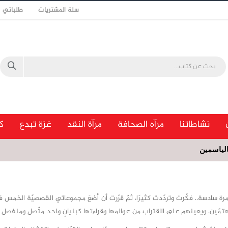
سلة المشتريات
طلباتي
نشاطاتنا
مرآه الصحافة
مرآة النقد
غزة تبدع
ك
الياسمين
امرة سادسة.. فكّرت وتردّدت كثيرًا، ثمّ قرّرت أن أضعَ مجموعاتي القصصيّة الخمس 
تمّين، ويعينهم على الاقتراب من عوالمها وقراءتها كبنيانٍ واحد متّصل ومنفصل 