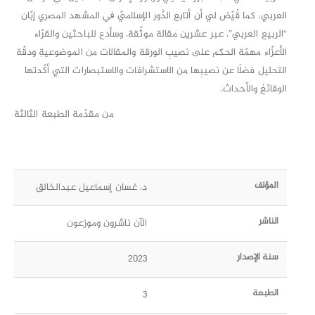
العربي، كما قُيّض لي أن أتابع الدَّور الإسلاميّ ﰲ المشهد المصري إبّان
“الربيع العربي”، عبر عشرين مقالة موثّقة. وسأدع للباحثين والقرّاء
الأعزّاء مهمّة الحكم على نصيبِ الورقة والمقالات من الموضوعيةِ ودقّة
التحليل فضلًا عن نصيبِها من الاستشرافات والاستبصارات التي أكّدتها
الوقائعُ والأحداث.
من مقدّمة الطبعة الثالثة
المؤلف
د. غسان إسماعيل عبدالخالق
الناشر
الآن ناشرون وموزعون
سنة الإصدار
2023
الطبعة
3