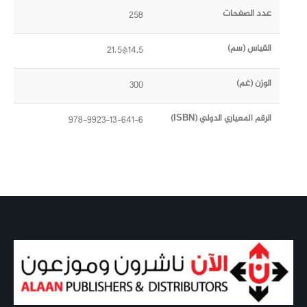
عدد الصفحات
258
القياس (سم)
14.5*21.5
الوزن (غم)
300
الرقم المعياري الدولي (ISBN)
978-9923-13-641-6