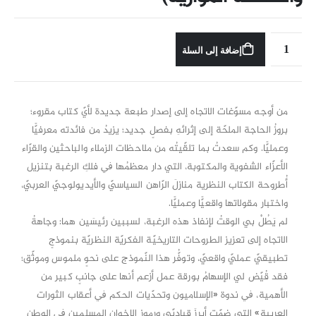
إضافة إلى السلة
من أوجه مسوّغات الاتجاه إلى إصدار طبعة جديدة لأيّ كتاب مقروء؛
بروزُ الحاجة الملحّة إلى إثرائهِ بفصلٍ جديد؛ يزيدُ من فائدته معرفيًّا
وعمليًّا. وكم سعدتُ بما تلقّيتُه من ملاحظات الزملاء والباحثين والقرّاء
الأعزّاء الشفوية والمكتوبة، التي دار معظمُها ﰲ فلكِ الرغبة بتنزيل
أُطروحة الكتاب النظرية منازلَ الرّاهن السياسيّ والأيديولوجيّ العربيّ،
واختبار مقولاتها واقعيًّا وعمليًّا.
لم يَطُلْ بي الوقتُ لإنفاذ هذه الرغبة، لسببين رئيسَين هما: وجاهةُ
الاتجاه إلى تعزيز الطروحات التاريخيّة الفكريّة النظريّة بنموذجٍ
تطبيقيّ عمليّ واقعيّ، وتوفُّر هذا النّموذج على نحوٍ ملموس وموثّق؛
فقد قُيّض لي الإسهامُ بورقة عمل أزعم أنها على جانبٍ كبير من
الأهمية، ﰲ ندوة «الإسلاميون وتحدّيات الحكم ﰲ أعقاب الثورات
العربية» التي ضمّت أبرزَ قياديّي ورموز الإخوان المسلمين ﰲ الوطن