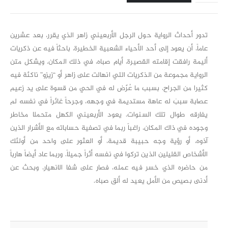
تدور أحداث الرواية حول الرجل الأربعيني زاهر الذي يقرر، بعد عشرين
عاماً، أن يعود إلى أحد الأحياء الشعبية الخطيرة، باحثاً فيه عن ذكريات
أليمة رافقت إقامته القصيرة، أيام صباه، في ذلك المكان. ويشكل متن
الرواية مجموعة من الذكريات التي انهالت على زاهر أو “زيزو” ناكئة فيه
كثيرا من الجراح، بسبب ما عُرّض له في الحي من قسوة على يد زعيم
عصابة سببَ له عاهة مستديمة في وجهه، وجرحاً غائراً في نفسه لم
يفارقه طوال تلك السنوات. يعود الأربعيني الكهل متحملا مخاطر
وجوده في ذاك المكان، راغباً ربما في تصفية حساباته مع الأشرار الذين
آذوه، أو رؤية وجه حبيبة قديمة، أو العثور على واحد من أولئك
الأشخاص القليلين الذين تركوا في نفسه أثراً جميلاً. وربما عاد أيضاً هارباً
من حاضره الذي خسر فيه عمله، فصار على شفا الانهيار، وبحث عن
أدنى بصيص من الأمل يعيد له ألق صباه.