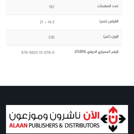
عدد الصفحات
192
القياس (سم)
14.5 × 21
الوزن (غم)
230
الرقم المعياري الدولي (ISBN)
978-9923-13-078-0