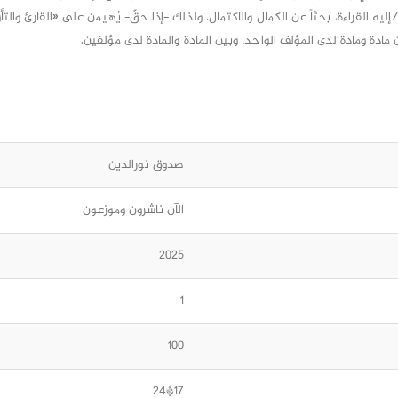
إليه القراءة، بحثاً عن الكمال والاكتمال. ولذلك -إذا حقّ- يُهيمن على «القارئ والتأ
ن مادة ومادة لدى المؤلف الواحد، وبين المادة والمادة لدى مؤلفين.
صدوق نورالدين
الآن ناشرون وموزعون
2025
1
100
17*24