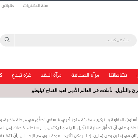
سلة المشتريات
طلباتي
نشاطاتنا
مرآه الصحافة
مرآة النقد
غزة تبدع
ك
رئ والتأويل.. تأملات في العالم الأدبي لعبد الفتاح كيليطو
سلوبَ المقارنة والتركيب. مقارنة منجز أدبي، فلسفي تَحقَّق في مرحلة ماضية، و
حاضر. على أنّ تَحقُّقَ عملية التأويل، لا يتم ولا يكتمل، إلا باستجلاء خاصات زمن ال
ان في زمنَين وعن زمنَين. إذ لا يمكن تأكيد العودة سوى مع الإحساس بأنّ ثمّة نقصا