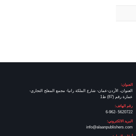
العنوان:
العنوان، الأردن-عمان- شارع الملكة رانيا- مجمع المفلح التجاري-
عمارة رقم (87) ط1
رقم الهاتف:
5620722 -6-962
البريد الالكتروني:
info@alaanpublishers.com