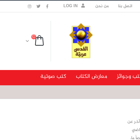
اتصل بنا
من نحن
LOG IN
تب وجوائز
معارض الكتاب
كتب صوتية
آخر عن
ماضي
ً ما.