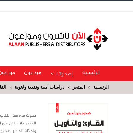
الرئيسية
مبدعون
موزعون
إصداراتنا
الرئيسية
المتجر
دراسات أدبية ونقدية ولغوية
القا
نحوتُ في هذا الكتاب أ
المنجز ذاته، لكن في ال
ولحظة الحاضر. هما رؤيت