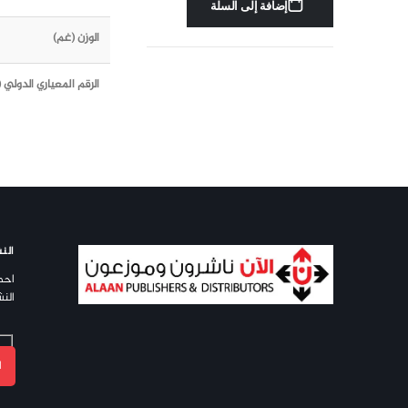
إضافة إلى السلة
الوزن (غم)
الرقم المعياري الدولي (ISBN)
النش
احص
النش