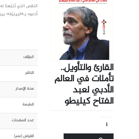
النقص الذي تُنبّهنا له/
أدعوه بـ«البينيّة»: بي
المؤلف
القارئ والتأويل..
الناشر
تأملات في العالم
الأدبي لعبد
سنة الإصدار
الفتاح كيليطو
الطبعة
عدد الصفحات
القياس (سم)