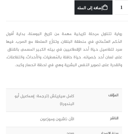
إضافة إلى السلة
رواية تتناول مرحلة تاريخية مهمة من تاريخ البوسنة، بداية أفول
الحُكم العثماني في منطقة البلقان، وتنازُع السلطة مع الصرب. فيها
سرد لتفاصيل حياة أحد الإقطاعيين في بيته الكبير المسمى بالقناق
على لسان أحد خِصيانه. حياة حافلة بالمُعطيات، والأحداث، والتفاعلات،
والقدرة على تصوير النفس البشرية وهي في لحظة انحسار وكبد.
المؤلف
كامل سياريتش (ترجمة: إسماعيل أبو
البندورة)
الناشر
الآن ناشرون وموزعون
سنة الإصدار