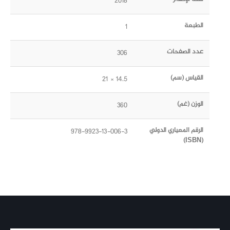
2018
الطبعة
1
عدد الصفحات
306
القياس (سم)
14.5 × 21
الوزن (غم)
360
الرقم المعياري الدولي
978-9923-13-006-3
(ISBN)