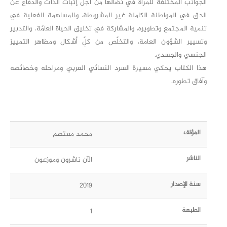
الجوانب المختلفة للمرأة في نضالها من أجل إثبات الذات والدفاع عن
الحق في المواطنة الكاملة غير المشروطة، والمساهمة الفعلية في
تنمية المجتمع وتطويره، والمشاركة في تخليق الحياة العامّة، والتدبير
وتسيير الشؤون العامة، والتخلّص من كلِّ أشكال ومظاهر التمييز
الجنسي والجسدي.
هذا الكتاب يحكي مسيرة السرد النسائي العربي ومراحله وخصائصه
وآفاق تطوره.
المؤلف
محمد معتصم
الناشر
الآن ناشرون وموزعون
سنة الإصدار
2019
الطبعة
1