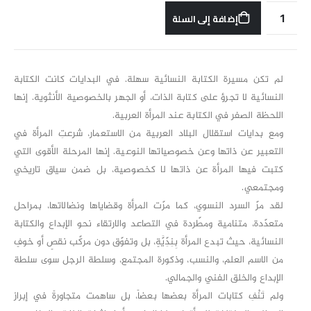
إضافة إلى السلة
لم تكن مسيرة الكتابة النسائية سهلة. في البدايات كانت الكتابة
النسائية لا تجرؤ على كتابة الذات، أو الجهر بالخصوصية الأنثوية. إنها
اللحظة الصفر في الكتابة عند المرأة العربية.
ومع بدايات استقلال البلاد العربية من الاستعمار، شرعتِ المرأة في
التعبير عن ذاتها وعن خصوصياتها النوعية. إنها المرحلة الأقوى التي
كتبت فيها المرأة عن ذاتها لا كخصوصية، بل ضمن سياق تاريخي
ومجتمعي.
لقد مرّ السرد النسوي، كما مرّت المرأة وقضاياها ونضالاتها، بمراحل
متعدّدة، متنامية ومطّردة في التصاعد والارتقاء نحو الإبداع والكتابة
النسائية، حيث تبدع المرأة بِنِدِّيَّةٍ، بل وتفوّق دون مركّب نقصٍ أو خوفٍ
من الاسم العلم، والنسب، وذكورة المجتمع، وسلطة الرجل سوى سلطة
الإبداع والخلق الفني والجمالي.
ولم تَنْفِ كتابات المرأة بعضها بعضاً، بل ساهمت متجاورةً في إبراز