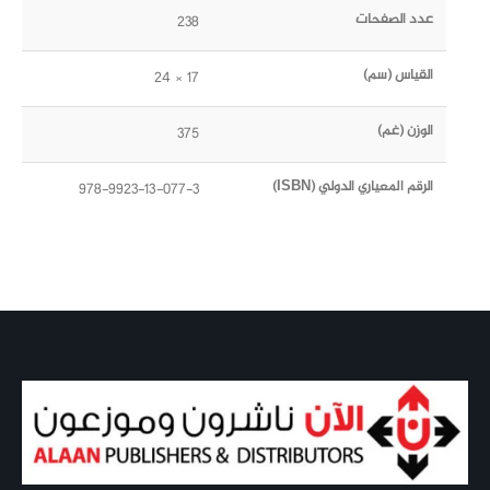
عدد الصفحات
238
القياس (سم)
17 × 24
الوزن (غم)
375
الرقم المعياري الدولي (ISBN)
978-9923-13-077-3