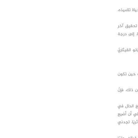
اة تلاميذه،
 تحقيق آخر
ا، إلى درجة
و القيثاريّ
ت حين تكون
 ذلك، فإنّ
َ الحال في
لي أن أضيع
ريًا، تجدني