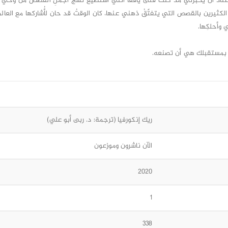
عتاد أنْ يخبرَني مذ كنت فتىً يافعًا أنني أستطيع نسْجَ أجملِ القصص من وحْي خ
لكثيرين بالقصص التي يتفتّقُ ذهني عنها، كان الوقتُ قد حان لأُشاركها مع العالم 
 وأحلكِها.
أ بمستقبلك هي أن تصنعه.
ريك إنكورفيا (ترجمة: د. ربى أبو علي)
الآن ناشرون وموزعون
2020
1
338