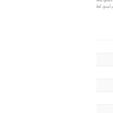
يالي. ولمّا
أجمع. أهلًا