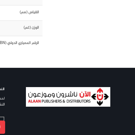
القياس (سم)
الوزن (غم)
الرقم المعياري الدولي (ISBN)
النش
احص
النش