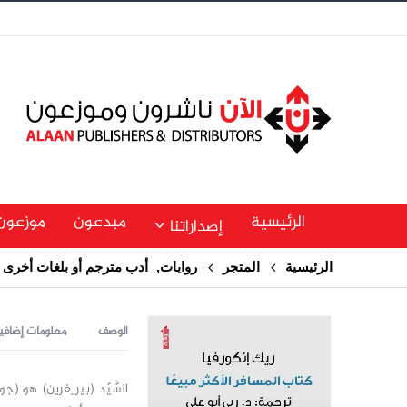
الرئيسية
مبدعون
موزعون
إصداراتنا
الرئيسية
المتجر
روايات
,
أدب مترجم أو بلغات أخرى
الوصف
معلومات إضافي
السَّيّد (بيريغرين) هو (جو