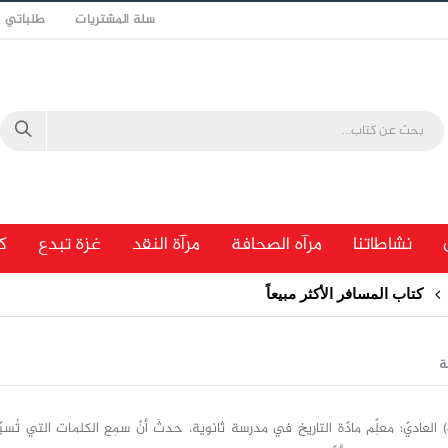
سلة المشتريات
طلباتي
نشاطاتنا
مرآه الصحافة
مرآة النقد
غزة تبدع
ك
كتاب المسافر الأكثر مبيعاً
ة
) العاديّ؛ معلِّم مادّة التاريخ في مدرسة ثانوية، حدثَ أنْ سمِع الكلمات التي تُسبّب