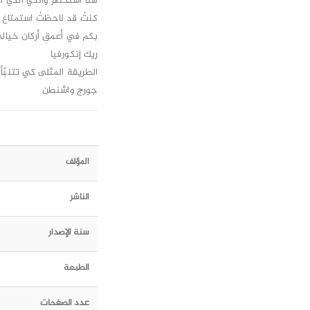
هنا أستحضرُ والدي الذي ا
كنتُ قد لاحظتُ استمتاعَ ا
بكم في أعمقِ أركان خيالي
ريك إنكورفيا
الطريقة المثلى كي تتنبّ
جورج واشنطن
المؤلف
الناشر
سنة الإصدار
الطبعة
عدد الصفحات