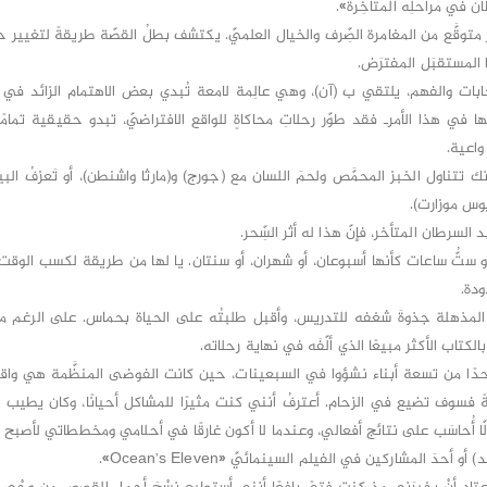
 في مراحلِه المتأخِّرة».
توقَّع من المغامرة الصِّرف والخيال العلميّ. يكتشف بطلُ القصّة طريقةً لتغيير حي
ا المستقبَل المفترَض.
ات والفهم، يلتقي ب (آن)، وهي عالِمة لامعة تُبدي بعض الاهتمام الزائد في
يكُها في هذا الأمرـ فقد طوّر رحلاتِ محاكاةٍ للواقع الافتراضيّ، تبدو حقيقية تمامً
واعية.
تناول الخبز المحمَّص ولحمَ اللسان مع (جورج) و(مارثا واشنطن)، أو تَعزفُ البيان
وس موزارت).
السرطان المتأخر، فإنّ هذا له أثر السِّحر.
 ستُّ ساعات كأنها أسبوعان، أو شهران، أو سنتان. يا لها من طريقة لكسب الوق
دة.
 المذهلة جذوةَ شغفه للتدريس، وأقبل طلبتُه على الحياة بحماس. على الرغم من
لكتاب الأكثر مبيعًا الذي ألّفَه في نهاية رحلاته.
احدًا من تسعة أبناء نشؤوا في السبعينات، حين كانت الفوضى المنظَّمة هي واقع
ةً فسوف تضيع في الزحام. أعترفُ أنني كنت مثيرًا للمشاكل أحيانًا، وكان يطيب 
لّا أُحاسَب على نتائج أفعالي، وعندما لا أكون غارقًا في أحلامي ومخططاتي لأصبح ث
َ المشاركين في الفيلم السينمائيّ «Ocean’s Eleven».