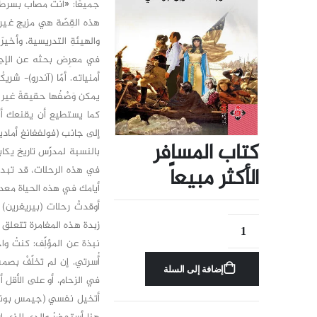
جميعًا: «أنتَ مصاب بسرطان
هذه القِصّة هي مزيج غير م
والهيئةِ التدريسية، وأخيرً
في معرِض بحثه عن الإجاب
أمنياته. أمّا (آندرو)- شر
يمكن وَصْفُها حقيقةً غير 
كما يستطيع أن يقنعك أنك ت
إلى جانب (فولفغانغ أمادي
كتاب المسافر
بالنسبة لمدرّس تاريخ يكابد 
الأكثر مبيعاً
في هذه الرحلات، قد تبدو
أيامك في هذه الحياة معدو
أوقدتْ رحلات (بيريغرين)
زبدة هذه المغامرة تتعلق با
نبذة عن المؤلِّف: كنتُ و
أُسرتي. إن لم تخلّفْ بصم
إضافة إلى السلة
في الزحام، أو على الأقل أ
أتخيل نفسي (جيمس بوند) أو أحد