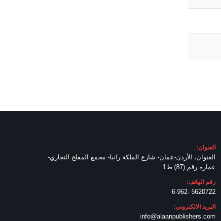
العنوان:
العنوان، الأردن-عمان- شارع الملكة رانيا- مجمع المفلح التجاري-
عمارة رقم (87) ط1
رقم الهاتف:
5620722 -6-962
البريد الالكتروني:
info@alaanpublishers.com