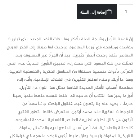
إضافة إلى السلة
إنّ قضية التأويل وشيجة الصلة بأفكار وفلسفات النقد الجديد الذي تبلورت
مقاصده ومناهجه في أوروبا المعاصرة، ووجدت لها طريقا إلى الفكر العربي
المعاصر، مثلما وجدت أنصاراً كثيرين. بيد أن الجرأة غير المسبوقة ربما،
تمثلت في تلك الجهود التي سعت إلى تطبيق التأويل الحديث على النص
القرآني بأدوات منهجية مستقاة من المناسق الفكرية والفلسفية الغربية.
وهذا ما أربك، وحتى استفز الكثيرين في الضفاف الإسلامية، وأدّى إلى
مهاجمة أصحاب الأفكار الجديدة الخاصة بمثل هذا اللون من التأويل.
أبرز ما يميز هذا الكتاب أن صاحبه قد اختط لنفسه منهجاً علمياً رصيناً
صارماً، لا يحيد عنه ولا يتهاون فيه. فتناول الباحث جانباً مهماً من
التوجهات الفكرية عند محمد أركون، استعرض خلالها التطور الفكري
لأركون من خلال تحليله لطبيعة العناصر الفلسفية المحددة لمشروعه،
كالحداثة والعلمانية، فضلاً عن أسس المنهج لديه والمتمثل بمقولة
التاريخية كمقولة رئيسية يعلق عليها أركون قواعد منهجه في قراءة كل