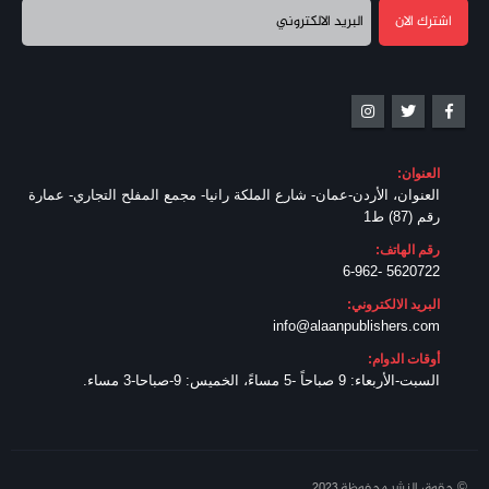
العنوان:
العنوان، الأردن-عمان- شارع الملكة رانيا- مجمع المفلح التجاري- عمارة
رقم (87) ط1
رقم الهاتف:
5620722 -6-962
البريد الالكتروني:
info@alaanpublishers.com
أوقات الدوام:
السبت-الأربعاء: 9 صباحاً -5 مساءً، الخميس: 9-صباحا-3 مساء.
© حقوق النشر محفوظة 2023