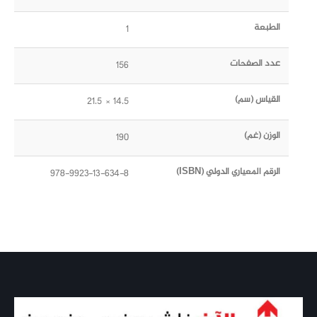
الطبعة
1
عدد الصفحات
156
القياس (سم)
14.5 × 21.5
الوزن (غم)
190
الرقم المعياري الدولي (ISBN)
978-9923-13-634-8