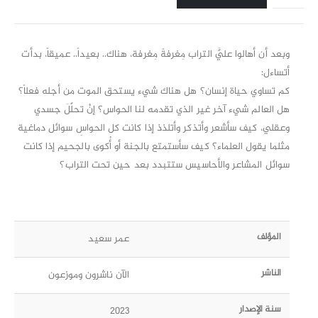
وبعد أن أهالوا عليَّ التراب مِغرفةً مِغرفة، هناك.. بعيداً.. عميقاً، بدأت
أتساءل:
كم تساوي حياة إنسان؟ هل هناك شيء يستحق الموت من أجله فعلاً؟
هل العالم شيء آخر غير الذي تقدمه لنا الحواس؟ إنْ تحلّلَ جسدي
وعقلي، كيف سأشعر وأتذكر وأتلذذ إذا كانت كل الحواسِ سوائل دماغية
مثلما يقول العلماء؟ كيف سأستمتع بالجنة أو أُكوى بالجحيم إذا كانت
سوائل المشاعر والأحاسيس ستتبدد بعد حين تحت التراب؟
المؤلف
عمر سعيد
الناشر
الآن ناشرون وموزعون
سنة الإصدار
2023