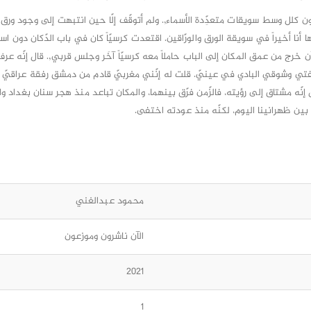
ون كلل وسط سويقات متعدِّدة الأسماء,. ولم أتوقّف إلّا حين انتبهت إلى وجود ورق 
 أنا أخيراً في سويقة الورق والورّاقين. اقتعدت كرسيّاً كان في باب الدّكان دون اس
 خرج من عمق المكان إلى الباب حاملاً معه كرسيّاً آخَر وجلس قربي,. قال إنّه عرف
ي وشوقي البادي في عينيّ. قلت له إنّني مغربيّ قادم من دمشق رفقة عراقيّ 
ال إنّه مشتاق إلى رؤيته، فالزّمن فرّق بينهما، والمكان تباعد منذ هجر سنان بغداد و
بين ظهرانينا اليوم، لكنّه منذ عودته اختفى.
محمود عبدالغني
الآن ناشرون وموزعون
2021
1