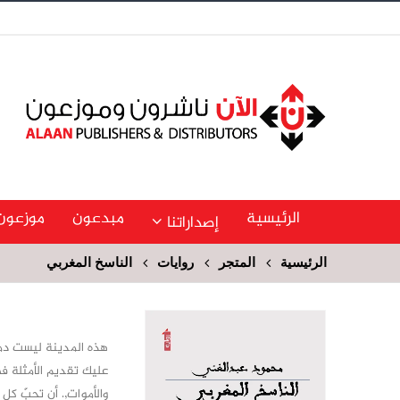
الرئيسية
مبدعون
موزعون
إصداراتنا
الرئيسية
المتجر
روايات
الناسخ المغربي
هذه المدينة ليست دمشق
عليك تقديم الأمثلة في
والأموات,. أن تحبّ كل 