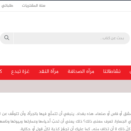
سلة المشتريات
طلباتي
نشاطاتنا
مرآه الصحافة
مرآة النقد
غزة تبدع
ك
 أو فاس أو صنعاء، هذه بغداد. ينبغي أن تتمتَّع فيها بالجرأة، وأن تتوقَّف عن ا
 الجسارة. تعرف معنى ذلك؟ ذلك يعني أن تحبّ أحياءها وعمارتها وبيوتها وناسها، 
كلّ ذلك لا أن تخاف منه,. كما عليك أن تجهِّز كذبة لكلّ قول أو حكاية.