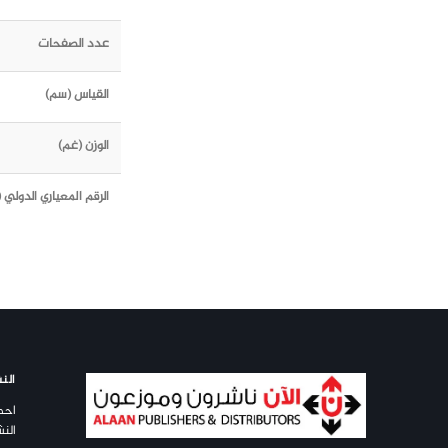
عدد الصفحات
القياس (سم)
الوزن (غم)
الرقم المعياري الدولي (ISBN)
النش
احص
النش