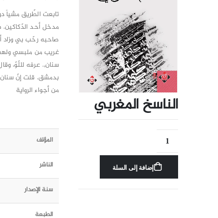
تابعت الطّريق مشياً د
مدخل أحد الدّكاكين. ها
صاحبه رحّب بي وزاد أن
غريب من ملبسي ولهفت
سنان,. عرفه للتّوّ، وق
بدمشق. قلت إنّ سنان 
من أجواء الرواية
الناسخ المغربي
المؤلف
الناشر
إضافة إلى السلة
سنة الإصدار
الطبعة