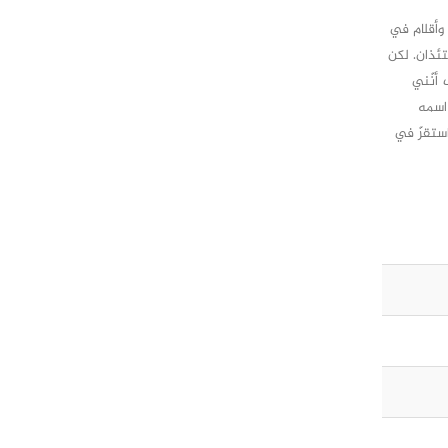
وأقلام في
تئذان. لكن
 أنّني
اسمه
استقرّ في