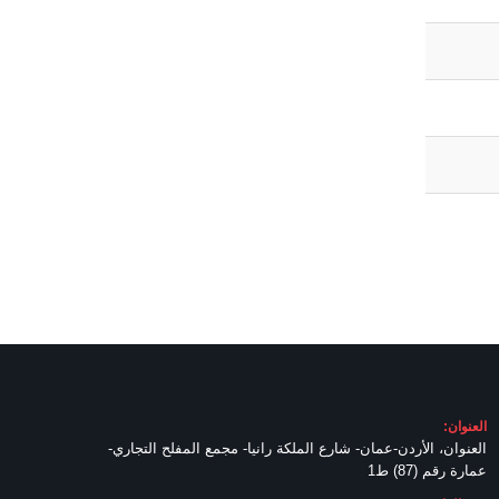
العنوان:
العنوان، الأردن-عمان- شارع الملكة رانيا- مجمع المفلح التجاري-
عمارة رقم (87) ط1