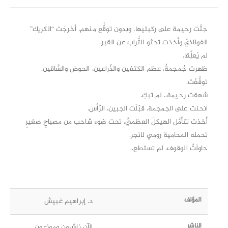
جثَت رحيمة على ركبتيها، وبدون توقُّع منهم، أخرجَت “الكريك”
الفولاذيّ وأخذت تحثو التُّراب عن القبر.
لم يُعلِّقا.
ظهرت جُمجمةٌ، عظم الكتفين والذِّراعين، الحوض والسَّاقين.
توقَّفَت.
شهقت رحيمة.. لم تبكِ.
انحنت على الجمجمة، قبّلَت الجبين، الرَّأس.
أخذت تتأمَّل الهيكلَ العظميَّ، تحت ضوء شاحب من مصباحٍ صغيرٍ
تحمله المحامية رومي لانجر.
حاولَتْ الوقوف، لم تستطع..
المؤلف
د. إبراهيم غبيش
الناشر
الآن ناشرون وموزعون