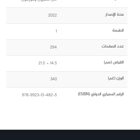
سنة الإصدار
2022
الطبعة
1
عدد الصفحات
294
القياس (سم)
14.5 × 21.5
الوزن (غم)
340
الرقم المعياري الدولي (ISBN)
978-9923-13-482-5