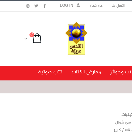
اتصل بنا
من نحن
LOG IN
تب وجوائز
معارض الكتاب
كتب صوتية
ثينيات،
رى في شمال
 قسمٌ كبير