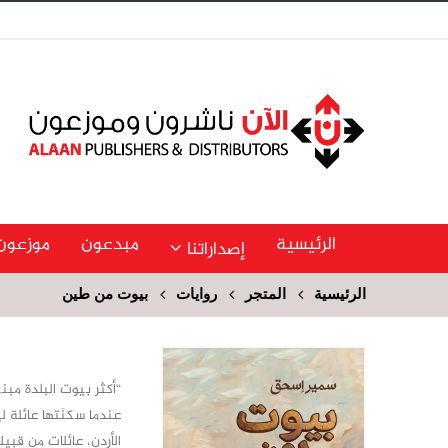
الرئيسية
مبدعون
موزعون
إصداراتنا
الرئيسية
المتجر
روايات
بيوت من طين
“أكثر بيوت البلدة مبني
عندما سكنَتها عائلة لي
الأردن، عائلات من قب