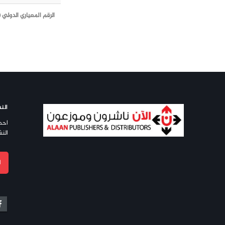
الرقم المعياري الدولي (ISBN)
النش
احص
النش