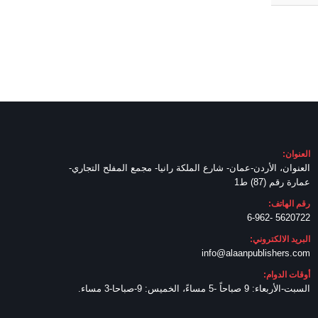
العنوان:
العنوان، الأردن-عمان- شارع الملكة رانيا- مجمع المفلح التجاري-
عمارة رقم (87) ط1
رقم الهاتف:
5620722 -6-962
البريد الالكتروني:
info@alaanpublishers.com
أوقات الدوام:
السبت-الأربعاء: 9 صباحاً -5 مساءً، الخميس: 9-صباحا-3 مساء.