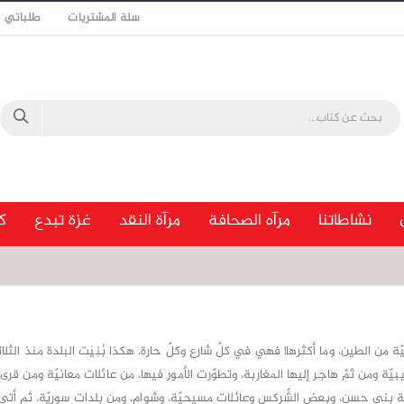
سلة المشتريات
طلباتي
نشاطاتنا
مرآه الصحافة
مرآة النقد
غزة تبدع
ك
ّة من الطين، وما أكثرها! فهي في كلّ شارع وكلّ حارة. هكذا بُنِيَت البلدة منذ الثلا
بيّة ومن ثمّ هاجر إليها المغاربة، وتطوّرت الأمور فيها، من عائلات معانيّة ومن ق
يلة بني حسن، وبعض الشّركس وعائلات مسيحيّة، وشوام، ومن بلدات سوريّة، ثم أتى