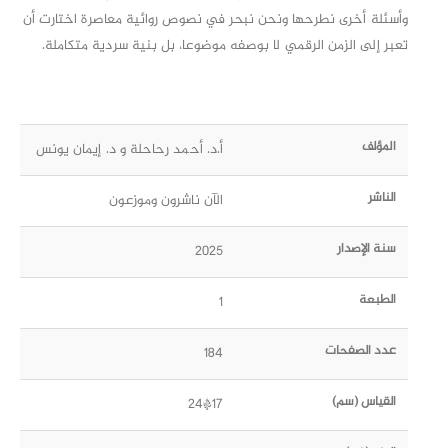
وأسئلة أخرى نطرحها ونحن نبحر في نصوص روائية معاصرة اختارت أن
تعبر إلى الزمن الرقمي لا بوصفه موضوعا، بل بنية سردية متكاملة.
المؤلف
أ.د. أحمد رحاحلة و د. إيمان يونس
الناشر
الآن ناشرون وموزعون
سنة الإصدار
2025
الطبعة
1
عدد الصفحات
184
القياس (سم)
17*24