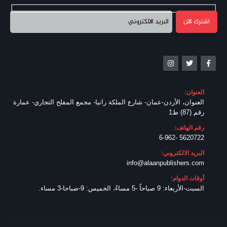
العنوان:
العنوان، الأردن-عمان- شارع الملكة رانيا- مجمع المفلح التجاري- عمارة
رقم (87) ط1
رقم الهاتف:
5620722 -6-962
البريد الالكتروني:
info@alaanpublishers.com
أوقات الدوام:
السبت-الأربعاء: 9 صباحاً -5 مساءً، الخميس: 9-صباحا-3 مساء.