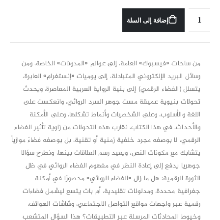
إضافة إلى السلة
من ساحات «فيسبوك» العامة، إلى عوالم «المدونات» الخاصة، ومن
رسائل البريد الإلكتروني المتبادلة، إلى يوميات «إنستغرام» العابرة،
يتسلل (الفضاء الرقمي) إلى بنية الرواية العربية المعاصرة، ويحدث
تحولات بنيوية عميقة مست جوهر السرد الروائي، وانعكست على
اللغة والأسلوب، وعلى الشخصيات وأنماط تشكلها، وعلى الأمكنة
والأحداث. في هذا الكتاب، نقارب هذه التحولات من زاوية تأثير الفضاء
الرقمي، لا بوصفه مجرد خلفية زمنية أو تقنية، بل بوصفه فضاءً موازياً
يتشابك مع مكونات النص، ويعيد رسم العلاقات بينها، ونطرح سؤالا
جوهريا يدفع إلى إعادة النظر في مفهوم الفضاء الروائي في ظل
الثورة الرقمية: هل ما زال «الفضاء الروائي» محصورًا في أمكنة
جغرافية محددة، ومدلولات تقليدية، أم بات يتسع ليشمل فضاءات
رقمية عبر واجهات مواقع التواصل الاجتماعي، وشاشات الهواتف،
وخيوط المحادثات المرسلة عبر التطبيقات؟ هذا السؤال المتشعب