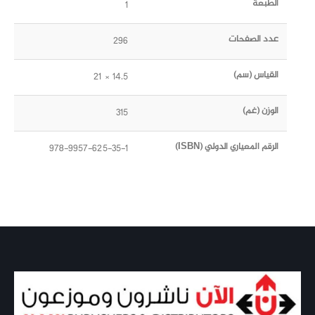
الطبعة
1
عدد الصفحات
296
القياس (سم)
14.5 × 21
الوزن (غم)
315
الرقم المعياري الدولي (ISBN)
978-9957-625-35-1