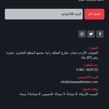
العنوان:
العنوان، الأردن-عمان- شارع الملكة رانيا- مجمع المفلح التجاري- عمارة
رقم (87) ط1
رقم الهاتف:
5620722 -6-962
البريد الالكتروني:
info@alaanpublishers.com
أوقات الدوام:
السبت-الأربعاء: 9 صباحاً -5 مساءً، الخميس: 9-صباحا-3 مساء.