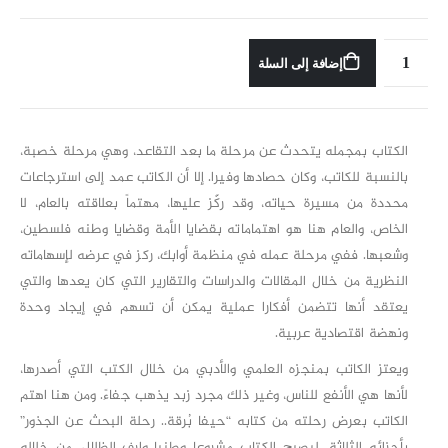
إضافة إلى السلة
الكتاب بمجمله يتحدث عن مرحلة ما بعد التقاعد، وهي مرحلة خصبة،
بالنسبة للكاتب، وكان حصادها وفيرا. إلا أن الكاتب عمد إلى استرجاعات
محددة من مسيرة حياته، وقد ركّز عليها، مهتماً بعلاقته بالعام، لا
الخاص، والعام هنا هو اهتماماته بقضايا الأمة وقضايا وطنه فلسطين،
وشعبها. ففي مرحلة عمله في منظمة أوابك، ركز في عرضه لإسهاماته
النظرية من خلال المقالات والدراسات والتقارير التي كان يعدها والتي
يعتقد أنها تتضمن أفكارا عملية يمكن أن تسهم في إيجاد وحدة
ونهضة اقتصادية عربية.
ويعتز الكاتب بمنجزه العلمي والأدبي من خلال الكتب التي أصدرها،
لأنها هي الأنفع للناس، وغير ذلك مجرد زبد يذهب جفاءً. ومن هنا اهتم
الكاتب بعرض رحلته من كتابه “حيفا بُرقة.. رحلة البحث عن الجذور”
بأجزائه الثلاثة. ليصبح الكتاب مشروعا وطنيا وارف الظلال، من خلاله