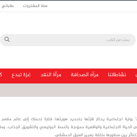
سلة المشتريات
طلباتي
نشاطاتنا
مرآه الصحافة
مرآة النقد
غزة تبدع
ك
رواية اجتماعية يحتار قارئها بتحديد هويتها؛ فتارة تحملك إلى عالم مفعم ب
لى الحياة الاجتماعية والواقعية ممزوجة بالنمط البوليسي والتشويق الجذاب.. وم
 تتناثر بين سطورها ملتفة بعبير العبق الدمشقي.