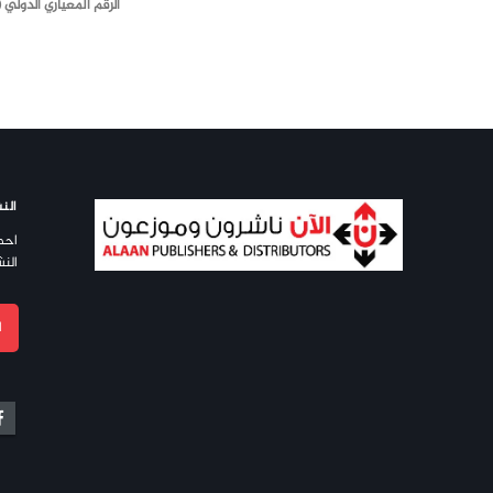
الرقم المعياري الدولي (ISBN)
النش
احص
النش