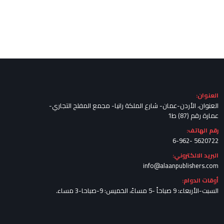
العنوان:
العنوان، الأردن-عمان- شارع الملكة رانيا- مجمع المفلح التجاري-
عمارة رقم (87) ط1
رقم الهاتف:
5620722 -6-962
البريد الالكتروني:
info@alaanpublishers.com
أوقات الدوام:
السبت-الأربعاء: 9 صباحاً -5 مساءً، الخميس: 9-صباحا-3 مساء.