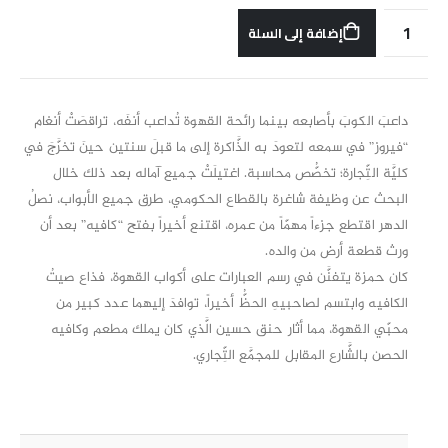
إضافة إلى السلة
داعبَ الكوبَ بأصابعه بينما رائحة القهوة تُداعب أنفَه، تراقصَتْ أنغام
“فيروز” في سمعه لتعودَ به الذَّاكرة إلى ما قبلَ سنتين حينَ تخرَّجَ في
كليَّة التِّجارة؛ تخصُّص محاسبة. اغتيلَتْ جميع آماله بعد ذلك خلال
البحث عن وظيفة شاغرة بالقطاع الحكومي، طرق جميع الأبواب، نصلُ
الدهر اقتطع جزءاً مهمّاً من عمره، اقتنع أخيراً بفتح “كافيه” بعد أن
ورث قطعة أرض من والده.
كان حمزة يتفنَّن في رسم العبارات على أكواب القهوة، فذاع صيتُ
الكافيه وابتسم لصاحبيهِ الحظُّ أخيراً، توافدَ إليهما عدد كبير من
محبّي القهوة، مما أثار حنق حسين الَّذي كان يملك مطعم وكافيه
الحصن بالشَّارع المقابل للمجمَّع التِّجاري.