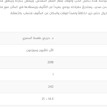
عته هذه بكامل الحبِّ والوفاء شعار الشّعر المقدَّس، ويشعل منارته ويُطلق قصي
من صدى.. يستدرجُ مفرادته بوعي بعيداً عن التأليف ويصطادها في كمائن صورٍ فني
لخيال حتى نرى اختلافاً واضحاً للوقت والمكان عن المألوف فنصاب بالدّهشة.
د. حربي طعمة المصري
الآن ناشرون وموزعون
2018
1
242
14.5 × 21