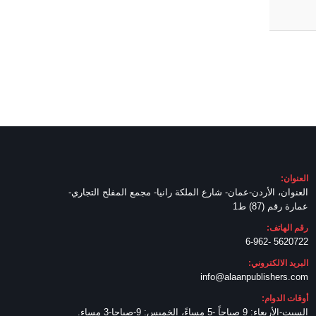
العنوان:
العنوان، الأردن-عمان- شارع الملكة رانيا- مجمع المفلح التجاري-
عمارة رقم (87) ط1
رقم الهاتف:
5620722 -6-962
البريد الالكتروني:
info@alaanpublishers.com
أوقات الدوام:
السبت-الأربعاء: 9 صباحاً -5 مساءً، الخميس: 9-صباحا-3 مساء.