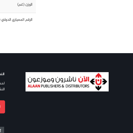
الوزن (غم)
الرقم المعياري الدولي (ISBN)
النش
احص
النش