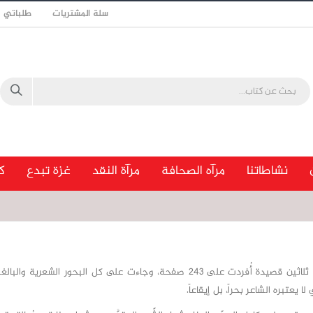
سلة المشتريات
طلباتي
نشاطاتنا
مرآه الصحافة
مرآة النقد
غزة تبدع
ك
ضمت هذه المجموعة ثلاثين قصيدة أُفردت على 243 صفحة، وجاءت على كل البحور الشعري
ا يعتبره الشاعر بحراً، بل إيقاعاً.