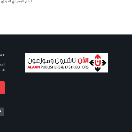
الرقم المعياري الدولي (ISBN)
النش
احص
النش