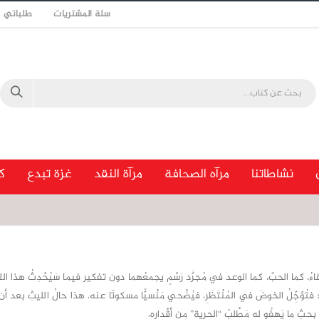
سلة المشتريات
طلباتي
نشاطاتنا
مرآه الصحافة
مرآة النقد
غزة تبدع
ك
لقاءُ، كما الحبّ، كما الوعد في مُجرَّد رَسْمٍ يجمعُهما دون تفكير فيما سَيُحْدِثُ هذا الل
ُ؛ فتُؤجِّلُ الخوضَ في المُنْتَظَرِ، فيُضْحي مَنْسيًّا مسكوتًا عنه. هذا حالُ الليثِ بعد 
ثِ ما يَهفُو له مَطْلبُ “الحرية” من أقْدارِه.