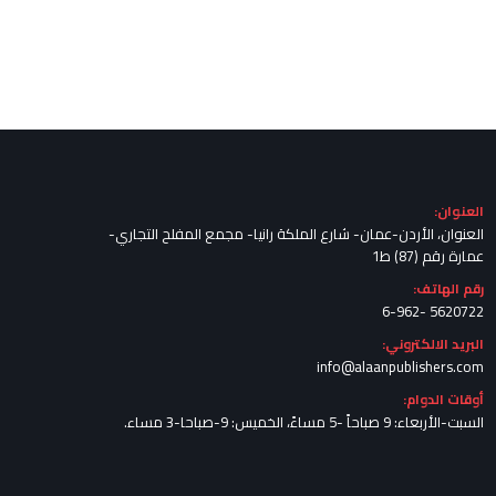
العنوان:
العنوان، الأردن-عمان- شارع الملكة رانيا- مجمع المفلح التجاري-
عمارة رقم (87) ط1
رقم الهاتف:
5620722 -6-962
البريد الالكتروني:
info@alaanpublishers.com
أوقات الدوام:
السبت-الأربعاء: 9 صباحاً -5 مساءً، الخميس: 9-صباحا-3 مساء.