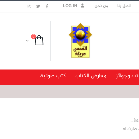
اتصل بنا
من نحن
LOG IN
تب وجوائز
معارض الكتاب
كتب صوتية
قاءُ…
أن صارت له