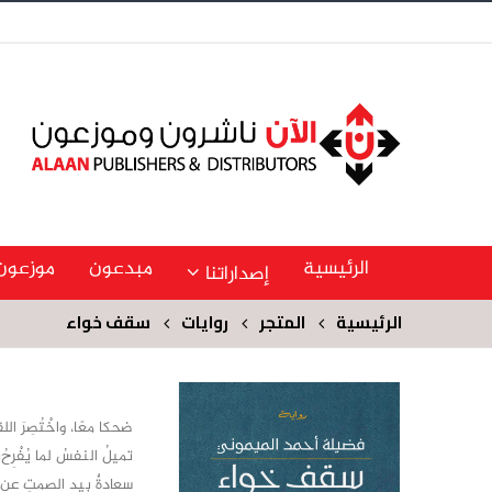
الرئيسية
مبدعون
موزعون
إصداراتنا
الرئيسية
المتجر
روايات
سقف خواء
ضحكا معًا، واخْتُصِرَ ال
تميلُ النفسُ لما يُفْرِح
سعادةٌ بيد الصمتِ عن بح