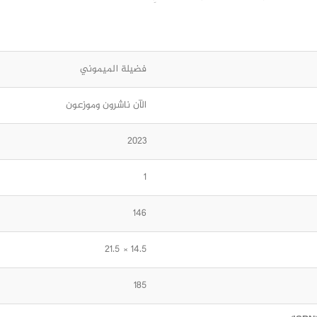
فضيلة الميموني
الآن ناشرون وموزعون
2023
1
146
14.5 × 21.5
185