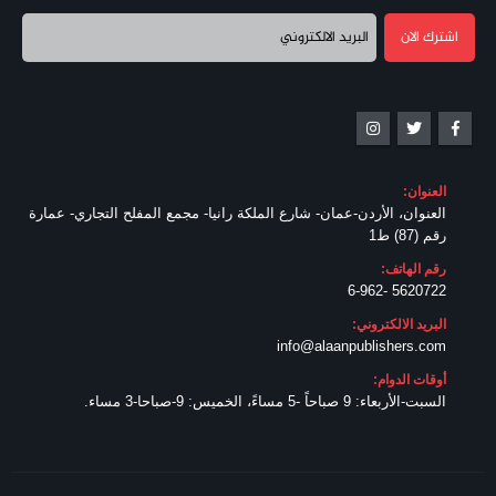
العنوان:
العنوان، الأردن-عمان- شارع الملكة رانيا- مجمع المفلح التجاري- عمارة
رقم (87) ط1
رقم الهاتف:
5620722 -6-962
البريد الالكتروني:
info@alaanpublishers.com
أوقات الدوام:
السبت-الأربعاء: 9 صباحاً -5 مساءً، الخميس: 9-صباحا-3 مساء.