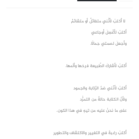
لا أكتبُ لأنَّني متفائلٌ أو متشائمٌ
أكتبُ لأغْسِلَ أوجاعي
وأجعلَ لصمتي جمالًا.
أكتبُ لأشاركَ الطّبيعة فرحَها وألَمها.
أكتبُ لأنّني ضدّ الرّتابة والجمود
ولأنّ الكتابة حالةٌ من التمرُّد
على ما نحنُ عليه من تيهٍ في هذا الكون.
أكتبُ رغبةً في التغيير والاكتشاف والتطوير