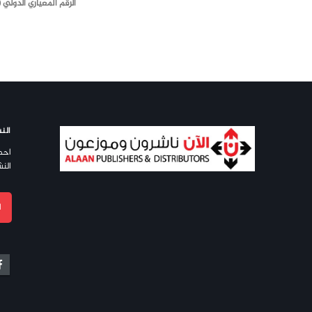
الرقم المعياري الدولي (ISBN)
النش
احص
النش