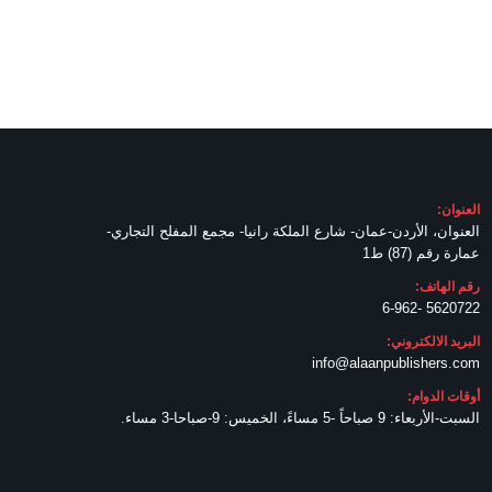
العنوان:
العنوان، الأردن-عمان- شارع الملكة رانيا- مجمع المفلح التجاري-
عمارة رقم (87) ط1
رقم الهاتف:
5620722 -6-962
البريد الالكتروني:
info@alaanpublishers.com
أوقات الدوام:
السبت-الأربعاء: 9 صباحاً -5 مساءً، الخميس: 9-صباحا-3 مساء.