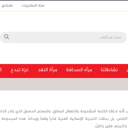
سلة المشتريات
طلباتي
نشاطاتنا
مرآه الصحافة
مرآة النقد
غزة تبدع
ك
 لأنه امتلك الكلمة المشحونة بالانفعال المعتق، والمعنى المعمق الذي غادر الذات
النابض، بل بدقات التجربة الإنسانية الغنية فكراً وقلباً وإبداعاً. هذه المجموعة
لتبجح، فقير بالفنّ.