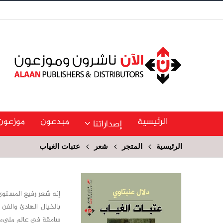
الرئيسية
مبدعون
موزعون
إصداراتنا
الرئيسية
المتجر
شعر
عتبات الغياب
إنه شعر رفيع المستوى،
بالخيال الهادئ والفن 
سامقة في عالم مليء با