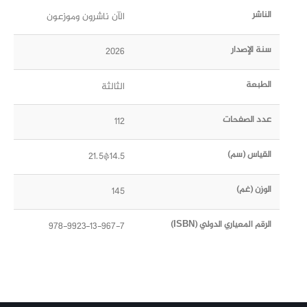
الناشر
الآن ناشرون وموزعون
سنة الإصدار
2026
الطبعة
الثالثة
عدد الصفحات
112
القياس (سم)
14.5*21.5
الوزن (غم)
145
الرقم المعياري الدولي (ISBN)
978-9923-13-967-7