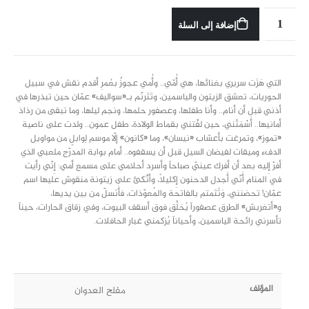
إضافة إلى السلة
التي هَزَت سريري بغنائها، هي أُمّي.. وأُمي عجوزٌ بعُمرِ أقدم نقش في سبيل
الحوريات، تعشق الزيتون والياسمين، وتَتَرنّم بـ«سواليف» عمّان حين تبذرها في
أذني قبل أن أنام.. وأنا طفلها، وعصفور حلمها، ونجم ليلها، وما تبقى من رذاذ
أمانيها.. أَسْمَتْني، حين لفَّتني بقماط الولادة، طفل عمون.. ولدت على ناصية
«تموز»، وتمرغت بأعشاب «نيسان»، وما «كانون» إلّا موسم لِوابلٍ من مواويل
الدفء وميقات لفيضان السيل قبل أن يسقفوه.. أمام بوابة المدرّج ملعبي الذي
أفرّ إِليه بعد أن أفرك عينيّ صباحاً وأسرد أحلامي على مسمع أمي: إِنّي رأيت
في المنام أَنّي أَجدل الدحنون إِكليلاً، وأتَّكئ على زيتونة منقوش عليها اسم
عمّان! تحضنني، وَتُتَمتم بالفاتحة والمُعوّذات، فأَنَسلّ من بين يديها،
و«أتعَربش» الطرق عصفوراً يُحَلِّق فوق أسقف البيوت، وفي زقاق الحارات، حيناً
تأسرني رائحة الياسمين، وأحياناً يُزكمني غبار الحافلات.
المؤلف
مفلح العدوان