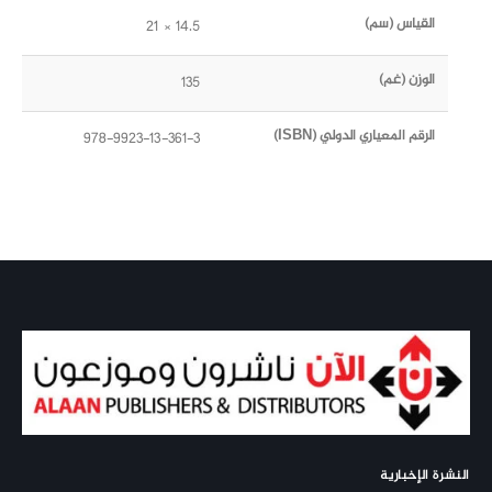
القياس (سم)
14.5 × 21
الوزن (غم)
135
الرقم المعياري الدولي (ISBN)
978-9923-13-361-3
النشرة الإخبارية