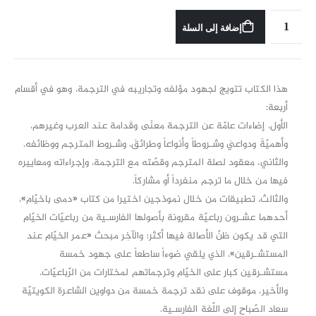
إضافة إلى السلة
هذا الكتاب تتويج لجهود مؤلفه وتجاريبه في الترجمة، وهو في أقسام
أربعة:
الأول، إضاءات عامّة عن الترجمة معنًى وقَدامة عند العرب وغيرهم،
وأهميّةً ودواعيَ وشـروطاً وأنواعاً وطرائقَ، وشـروط المترجم ووظائفه.
والثاني، معقود لصلة المترجم وقصّته مع الترجمة، وإجراءاته ومعاييره
فيها من خلال ما ترجم منفرداً أو مشاركاً.
والثالث، تطبيقات من خلال نموذجين اختيرا من كتاب «دمى باخيّام»،
أحدهما عشـرون رباعيّة مقرونة بأصولها الفارسـية من رباعيّات الخيّام
التي قد يكون ظنّ الأصالة فيها أكثر؛ والآخِر مبحث «عمر الخيّام عند
المستشـرقين»، الذي يلقي ضوءاً ساطعاً على جهود خمسة
مستشـرقين كبار على الخيّام وترجماتهم لمختارات من الرّباعيّات.
والأخير، موقوف على نقد ترجمة خمسة من دواوين الشاعرة الكويتيّة
سعاد الصّباح إلى اللّغة الفارسـية.