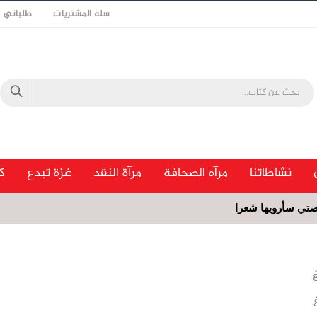
سلة المشتريات
طلباتي
نشاطاتنا
مرآه الصحافة
مرآة النقد
غزة تبدع
ك
تي سأرويها شعرا
ْ
ْ