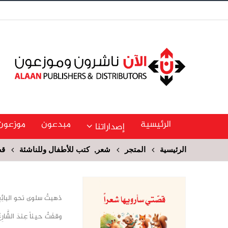
الرئيسية
مبدعون
موزعون
إصداراتنا
الرئيسية
المتجر
شعر
,
كتب للأطفال وللناشئة
قص
ذهبتْ سلوى نحو البائِع
وقفَتْ حيناً عِندَ الشَّارِع