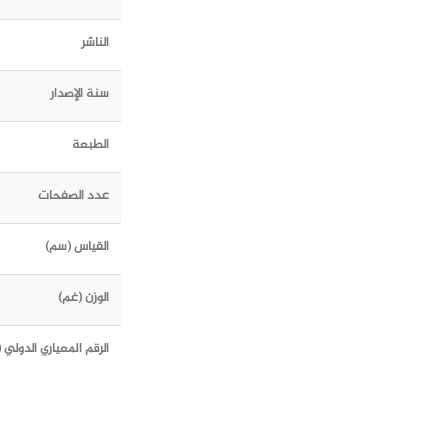
الناشر
سنة الإصدار
الطبعة
عدد الصفحات
القياس (سم)
الوزن (غم)
الرقم المعياري الدولي (ISBN)