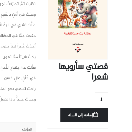
نظرت ثُمَّ انصرَفَتْ تجر
وصلَتْ في أمنٍ بالصَّبرِ
ظلَّت تشري في البقَّالةْ
دفعت مِمَّا في الحصَّالة
أخذَتْ خُبزاً لبناً حلوى
زادتْ شيئاً مِمَّا تهوى
قصتي سأرويها
سألت عن مِقدارِ الثَّمَنِ
شعرا
في خُلُقٍ عالٍ حَسنِ
راحت تسعى نحو المنزِ
وجدتْ خطأً ماذا تفعلْ
إضافة إلى السلة
المؤلف