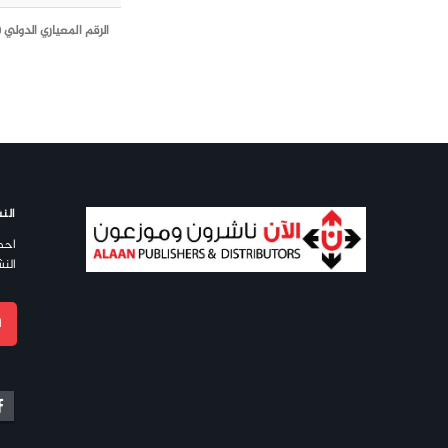
الرقم المعياري الدولي (ISBN)
النش
احص
النش