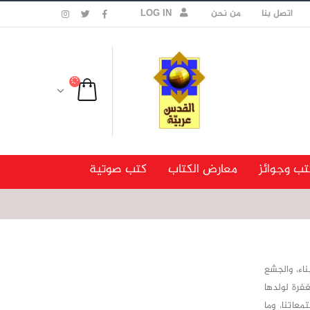
اتصل بنا
من نحن
LOG IN
تب وجوائز
معارض الكتاب
كتب صوتية
اء، والجشع
غفرة لولدها
عاتنا، وما