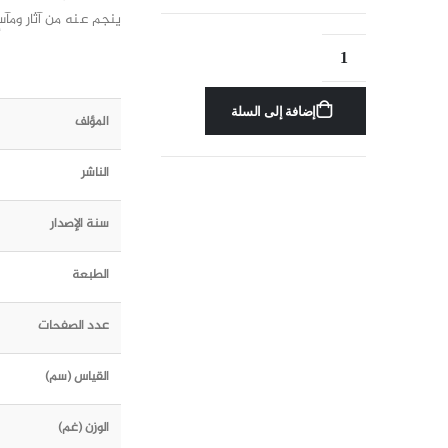
ينجم عنه من آثار ومآس
إضافة إلى السلة
المؤلف
الناشر
سنة الإصدار
الطبعة
عدد الصفحات
القياس (سم)
الوزن (غم)