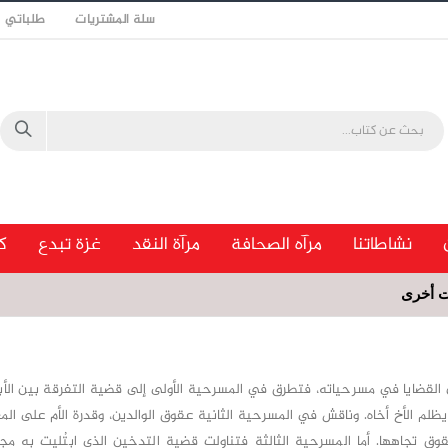
سلة المشتريات
طلباتي
نشاطاتنا
مرآه الصحافة
مرآة النقد
غزة تبدع
ك
ت أخرى
القضايا في مسرحياته، فتطرق في المسرحية الأولى إلى قضية التفرقة بين الأبن
ظلم الأخ أخاه. وناقش في المسرحية الثانية عقوق الوالدين، وقدرة الأم على الم
 تجاهها. أما المسرحية الثالثة فتناولت قضية التدخين الذي ابتُليت به مجتم