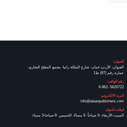
العنوان:
العنوان، الأردن-عمان- شارع الملكة رانيا- مجمع المفلح التجاري-
عمارة رقم (87) ط1
رقم الهاتف:
5620722 -6-962
البريد الالكتروني:
info@alaanpublishers.com
أوقات الدوام:
السبت-الأربعاء: 9 صباحاً -5 مساءً، الخميس: 9-صباحا-3 مساء.