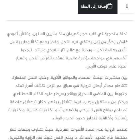
إضافة إلى السلة
نحلة متحجرة في قلب حجر كهرمان منذ ملايين السنين، ونقش ثمودي
غامض يحذّر من زمن يختفي فيه النحل، وقدرٌ يجمع نحّالًا وطبيبة من
الأردن وعالمة نحل سويدية مع عالم آثار سعودي وابنته، ليجدوا
أنفسهم في مواجهة مؤامرة عالمية تهدّد بانقراض النحل وانهيار
الحياة على كوكب الأرض.
بين مختبرات البحث العلمي، والمواقع الأثرية، وخلايا النحل المنهارة،
تتقاطع مصائر أبطال الرواية في سباق مع الزمن لكشف أسرار تمتد
جذورها بين الماضي السحيق وواقع يسيطر عليه الذكاء الاصطناعي
ويحذر من مستقبل مرعب، فيما تتشكل بينهم حكايات عشق عاصفة
تصطدم بواقع قاسٍ لا يرحم، وتضعهم أمام اختيارات قاسية، واختبارات
إنسانية وأخلاقية تتجاوز حدود الحب والوفاء.
تعتمد الرواية على تعدد الأصوات السردية، حيث تتناوب وجهات نظر
مختلفة في تقديم الأحداث، ما يمنح النص تنوعًا في الرؤية والتجربة.