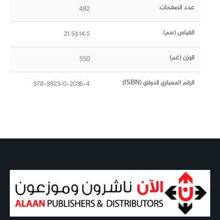
عدد الصفحات
482
القياس (سم)
14.5*21.5
الوزن (غم)
550
الرقم المعياري الدولي (ISBN)
978-9923-0-2036-4