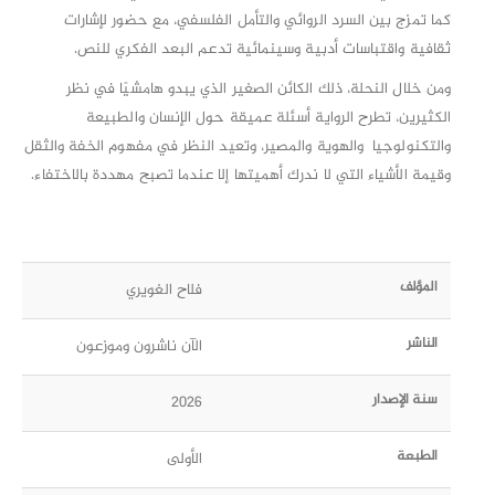
كما تمزج بين السرد الروائي والتأمل الفلسفي، مع حضور لإشارات
ثقافية واقتباسات أدبية وسينمائية تدعم البعد الفكري للنص.
ومن خلال النحلة، ذلك الكائن الصغير الذي يبدو هامشيًا في نظر
الكثيرين، تطرح الرواية أسئلة عميقة حول الإنسان والطبيعة
والتكنولوجيا والهوية والمصير، وتعيد النظر في مفهوم الخفة والثقل
وقيمة الأشياء التي لا ندرك أهميتها إلا عندما تصبح مهددة بالاختفاء.
المؤلف
فلاح الغويري
الناشر
الآن ناشرون وموزعون
سنة الإصدار
2026
الطبعة
الأولى