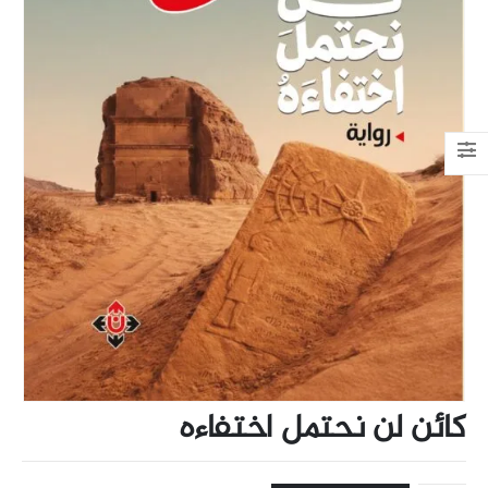
كائن لن نحتمل اختفاءه