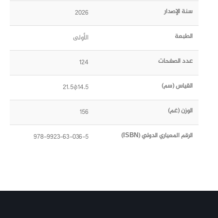
سنة الإصدار
2026
الطبعة
الأولى
عدد الصفحات
124
القياس (سم)
14.5*21.5
الوزن (غم)
156
الرقم المعياري الدولي (ISBN)
978-9923-63-036-5