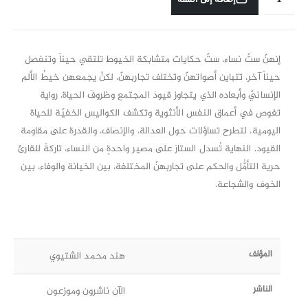
إنهنّ ستّ نساء، ستّ حكايات متشابكة الخيوط تلتقي حيناً وتنفصل
حيناً آخر، تتباين أصواتهنّ وتختلف تجاربهنّ، لكنْ يجمعهن خيطُ الألم
الإنسانيّ وأبعاده الذي يتجاوز قيودَ المجتمع وظروفَ الحياة. رواية
تغوص في أعماق النفس الأنثوية وتكشف الكواليس الخفيّة للحياة
اليومية، لتطرح تساؤلات حول العدالة، والإنصاف، والقدرة على مقاومة
القيود. النهاية تُسدل الستارَ على مصير واحدةٍ من النساء، تاركةً للقارئ
حرية التأمُّل والحكم على تجاربهنّ المختلفة، بين الخيانة والوفاء، بين
الخوف والشجاعة.
المؤلف
هند محمد الشتيوي
الناشر
الآن ناشرون وموزعون