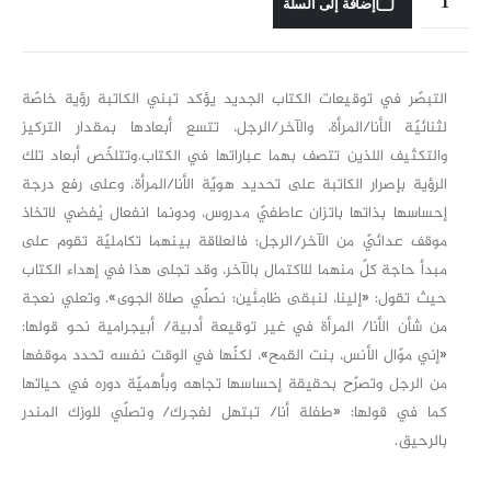
إضافة إلى السلة
التبصّر في توقيعات الكتاب الجديد يؤكد تبني الكاتبة رؤية خاصّة
لثنائيّة الأنا/المرأة، والآخر/الرجل، تتسع أبعادها بمقدار التركيز
والتكثيف اللذين تتصف بهما عباراتها في الكتاب.وتتلخّص أبعاد تلك
الرؤية بإصرار الكاتبة على تحديد هويّة الأنا/المرأة، وعلى رفع درجة
إحساسها بذاتها باتزان عاطفيّ مدروس، ودونما انفعال يُفضي لاتخاذ
موقف عدائيّ من الآخر/الرجل؛ فالعلاقة بينهما تكامليّة تقوم على
مبدأ حاجة كلّ منهما للاكتمال بالآخر، وقد تجلى هذا في إهداء الكتاب
حيث تقول: «إلينا، لنبقى ظامِئَين؛ نصلّي صلاة الجوى». وتعلي نعجة
من شأن الأنا/ المرأة في غير توقيعة أدبية/ أبيجرامية نحو قولها:
«إني موّال الأنس، بنت القمح»، لكنّها في الوقت نفسه تحدد موقفها
من الرجل وتصرّح بحقيقة إحساسها تجاهه وبأهميّة دوره في حياتها
كما في قولها: «طفلة أنا/ تبتهل لفجرك/ وتصلّي للوزك المندر
بالرحيق.