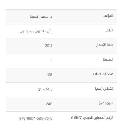
المؤلف
د. سهى نعجة
الناشر
الآن ناشرون وموزعون
سنة الإصدار
2015
الطبعة
1
عدد الصفحات
196
القياس (سم)
14.5 × 21
الوزن (غم)
240
الرقم المعياري الدولي (ISBN)
978-9957-585-73-0