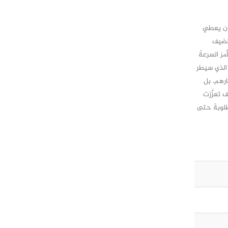
كان يعطي
للضيف
رَ السرعةُ
 الذي سيطر
ارهم، بل
 تعزَّزت
طلوبةً حتى