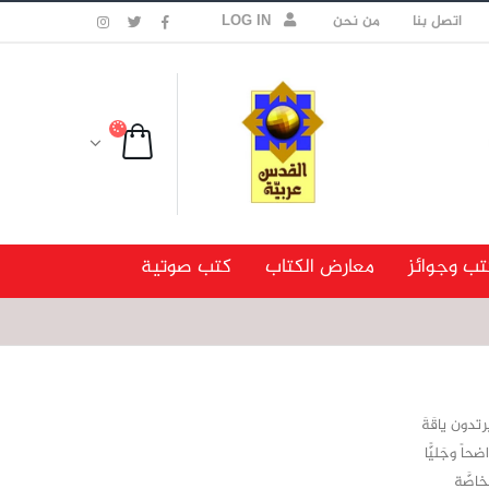
اتصل بنا
من نحن
LOG IN
تب وجوائز
معارض الكتاب
كتب صوتية
دون ياقَةَ
ً وجَليًّا
اصَّة