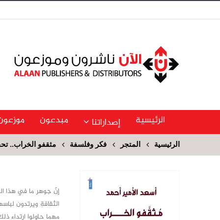
الرئيسية
مبدعون
موزعون
إصداراتنا
الرئيسية
المتجر
فكر وفلسفة
مثقفو الخراب.. تح
إنّ جوهر ما في هذا ال
الثقافةِ ويرتدون لباسه
مهما حاولوا ارتداء ذل