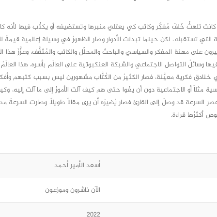
ام كانت تلهثُ خَلفَ مُفكِّر وكاتب كي يعتلي منبرها وتستضيفه أو يكتُب فيها لأنه 
ة التي تستقبله، لكن حينما تبدلت الأدوار وصار الظهورُ في وسيلة إعلامية قيمةً 
كثيرون على مهنة المفكر والسياسي والباحث والمحلّل والكاتب والمُثقَّف، وعزَّزَ هذا الأم
ها وسائلُ التواصل الاجتماعي والشبكة العنكبوتية على العالَم بأسره، هذا العالَمُ
 خنادق فكرية معيَّنة، فصار الكثيرُ من الكُتَّاب مشهورين ليس بسبب كتبهم وأفك
 مثلاً أو الاجتماعية دون أن يعُوا حتى هم كيف آلت الأمورُ إلى ما آلت إليه، وكيف
عصرَ السرعة قد وصلَ إلى القارئ فصار يُضيرُه أن يرى مقالاً طويلاً، وصارت السرعةُ م
صوص أكثرُها قراءة.
أسعد الأمير أحمد
الآن ناشرون وموزعون
2022