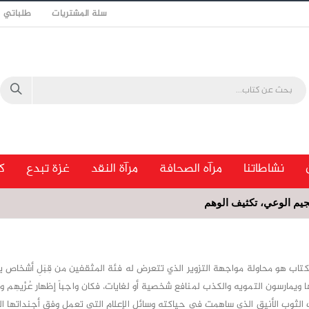
سلة المشتريات
طلباتي
نشاطاتنا
مرآه الصحافة
مرآة النقد
غزة تبدع
ك
جيم الوعي، تكثيف الوهم
كتاب هو محاولة مواجهة التزوير الذي تتعرض له فئة المثقفين من قِبَلِ أشخاص يرت
ا ويمارسون التمويه والكذب لمنافع شخصية أو لغايات، فكان واجباً إظهار عُرْيهِم واضحا
ك الثوب الأنيق الذي ساهمت في حياكته وسائل الإعلام التي تعمل وفق أجنداتها الخ