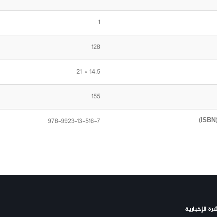
1
128
14.5 × 21
155
978-9923-13-516-7
رة الإخبارية