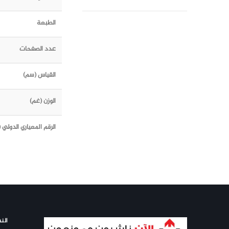
الطبعة
عدد الصفحات
القياس (سم)
الوزن (غم)
الرقم المعياري الدولي (ISBN)
النش