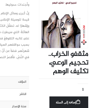
وأجندات مموليها.
إنَّ كُبرى وسائل الإعل
قيمة للوسيلة الإعلامي
وإشهارًا له، تطفَّلَ ال
الهائلةُ التي سيطرت في
على غالبه التقوقعُ في
بسبب مواقفهم السياسية
شهرتُهم فضلاً عن أنَّ 
مثقفو الخراب..
في النَّصِّ، فأقصرُ الن
تحجيم الوعي،
تكثيف الوهم
المؤلف
الناشر
إضافة إلى السلة
سنة الإصدار