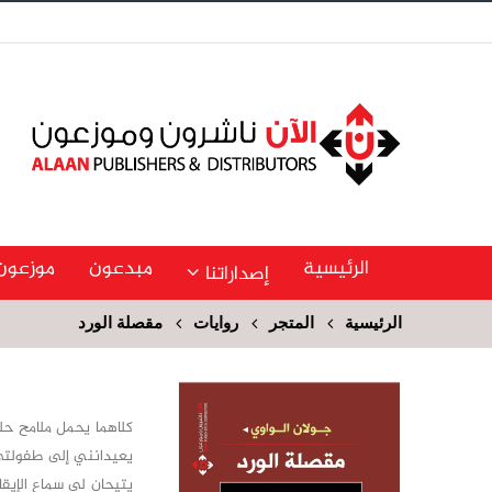
الرئيسية
مبدعون
موزعون
إصداراتنا
الرئيسية
المتجر
روايات
مقصلة الورد
كلاهما يحمل ملامح حل
يعيدانني إلى طفولتي
يتيحان لي سماع الإيقا