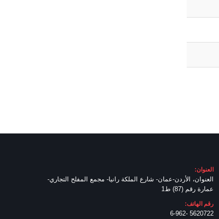
العنوان:
العنوان، الأردن-عمان- شارع الملكة رانيا- مجمع المفلح التجاري-
عمارة رقم (87) ط1
رقم الهاتف:
5620722 -6-962