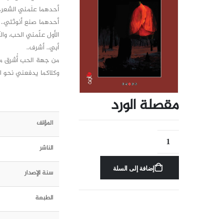
أحدهما علَمني الشعر، و
أحدهما صنع أنوثتي.. و
الأول علّمني الحب، وا
أبي.. أشرف..
من جهة الحب أُشرق مر
وكلاكما يدفعني نحو ال
مقصلة الورد
المؤلف
الناشر
إضافة إلى السلة
سنة الإصدار
الطبعة