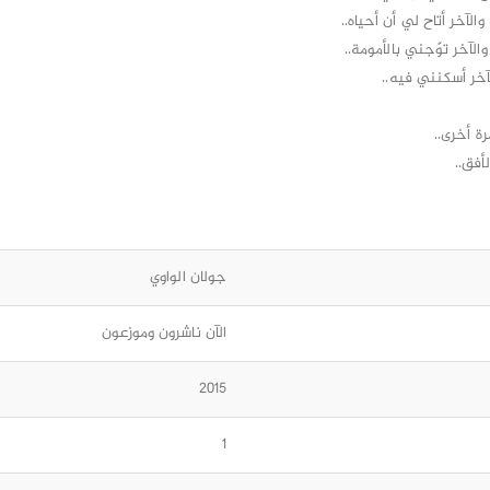
الآخر أتاح لي أن أحياه..
الآخر توّجني بالأمومة..
لآخر أسكنني فيه..
ة أخرى..
أفق..
جولان الواوي
الآن ناشرون وموزعون
2015
1