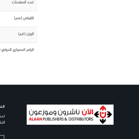
عدد الصفحات
القياس (سم)
الوزن (غم)
الرقم المعياري الدولي (ISBN)
النش
احص
النش