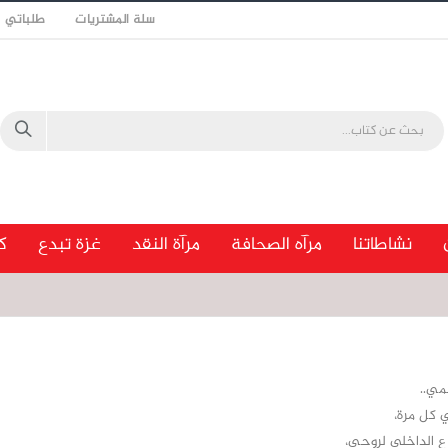
سلة المشتريات
طلباتي
نشاطاتنا
مرآه الصحافة
مرآة النقد
غزة تبدع
ك
مي..
 كل مرة،
ع الداخلي لروحي،