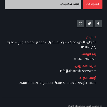
العنوان:
العنوان، الأردن-عمان- شارع الملكة رانيا- مجمع المفلح التجاري- عمارة
رقم (87) ط1
رقم الهاتف:
5620722 -6-962
البريد الالكتروني:
info@alaanpublishers.com
أوقات الدوام:
السبت-الأربعاء: 9 صباحاً -5 مساءً، الخميس: 9-صباحا-3 مساء.
© حقوق النشر محفوظة 2023