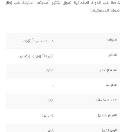
خاصة في الدولة العثمانية تفوق بكثير أهميتها السابقة في إطار
الدولة المملوكية..”
المؤلف
د. محمد م.الأرناؤوط
الناشر
الآن ناشرون وموزعون
سنة الإصدار
2019
الطبعة
1
عدد الصفحات
258
القياس (سم)
17 × 24
الوزن (غم)
415