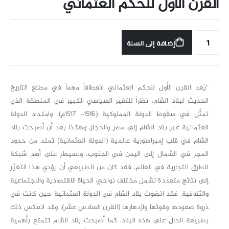
القرن الأول للحكم العثماني
إضافة إلى السلة
“يُعد القرن الأول للحكم العثماني انعطافاً مهماً في مطلع التاريخ
الحديث لبلاد الشام، نظراً للتغير السياسي الكبير في المنطقة الذي
تمثّل في سقوط الدولة المملوكية (1516- 1517م)، وامتداد الدولة
العثمانية عبر بلاد الشام إلى مصر والحجاز. وهكذا بعد أن أصبحت بلاد
الشام في قلب إمبراطورية عالمية (الدولة العثمانية) تمتد من حدود
المجر في الشمال إلى اليمن في الجنوب، وتسيطر على أهم شبكة
للطرق التجارية في العالم، فقد كان من الطبيعي أن يؤدي هذا التغيّر
إلى نتائج متعددة تشمل مختلف نواحي الحياة الاقتصادية والاجتماعية
والثقافية. فقد انضوت بلاد الشام في الدولة العثمانية حين كانت في
ذروة صعودها وقوتها وازدهارها (القرن السادس عشر)، وقد انعكس ذلك
بطبيعة الحال على هذه البلاد، كما أصبحت بلاد الشام تتمتع بأهمية