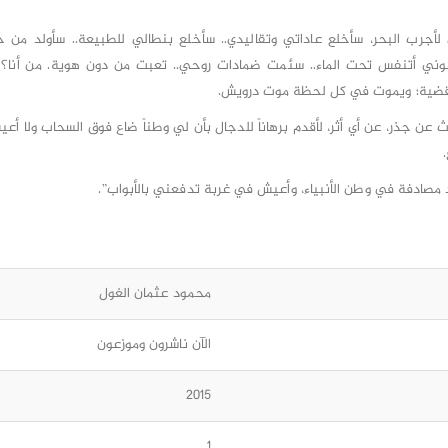
لأجرب البحر، سأخلع عاداتي وتقاليدي.. سأخلع بنطالي للطبيعة.. سأولد من ج
ني أتنفس تحت الماء.. سئمت ضمادات روحي.. تعبت من دون هوية. من أنا؟ س
ضية؛ ويموت في كل لحظة موت درويش.
حث عن جذر، عن أي أثر، لأقدم برهاناً للدجال بأن لي وطناً ضاع فوق السحاب ولا أعي
لد مصادفة في وطن الأنبياء، وأعيش في غربة تدفعني بالأبواب”.
محمود عثمان الغول
الآن ناشرون وموزعون
2015
1