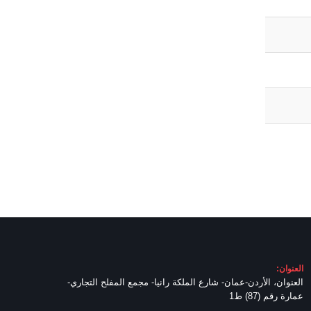
العنوان:
العنوان، الأردن-عمان- شارع الملكة رانيا- مجمع المفلح التجاري-
عمارة رقم (87) ط1