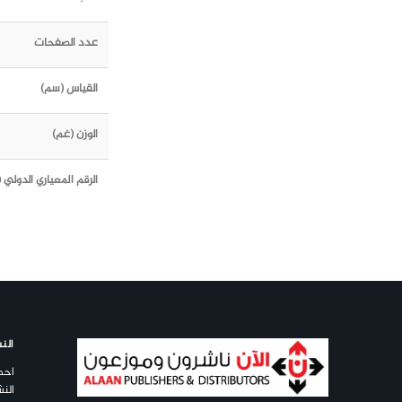
عدد الصفحات
القياس (سم)
الوزن (غم)
الرقم المعياري الدولي (ISBN)
النش
احص
النش