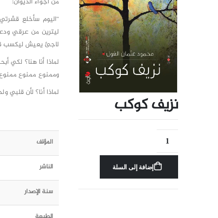
من أجواء الديوان:
“اليوم سأخلع قشرتي 
ليترين من عرقي ودعو
لاجئ يعيش ليكسب ق
لماذا أنا هنا؟ لكي أب
وممنوع ممنوع ممنوع.
لماذا أنا؟ لأن قلبي و
نزيف كوكب
المؤلف
الناشر
إضافة إلى السلة
سنة الإصدار
الطبعة