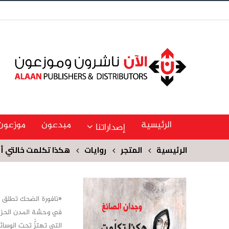
الرئيسية
مبدعون
موزعون
إصداراتنا
الرئيسية
المتجر
روايات
هكذا تكلمت خالتي أ
«نافورة الضحك تطلق خ
في وحشة المدن الحزينة
التي تهتزُّ تحت الوس