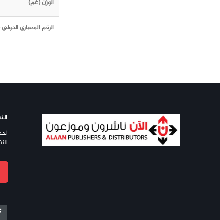
الوزن (غم)
الرقم المعياري الدولي (ISBN)
النش
احص
النش