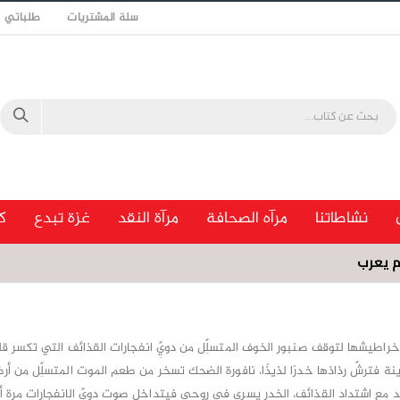
سلة المشتريات
طلباتي
نشاطاتنا
مرآه الصحافة
مرآة النقد
غزة تبدع
ك
م يعرب
راطيشها لتوقف صنبور الخوف المتسلِّل من دويِّ انفجارات القذائف التي تكسر قل
 فترشّ رذاذها خدرًا لذيذًا، نافورة الضحك تسخر من طعم الموت المتسلِّل من أر
ائد مع اشتداد القذائف، الخدر يسري في روحي فيتداخل صوت دويِّ الانفجارات مرة