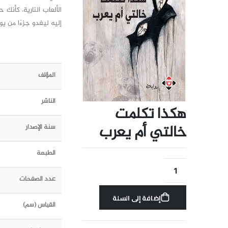
الألعاب النارية، كأن
إليه ليغدو جزءًا من يو
المؤلف
الناشر
هكذا تكلمت
خالتي أم يعرب
سنة الإصدار
الطبعة
عدد الصفحات
إضافة إلى السلة
القياس (سم)