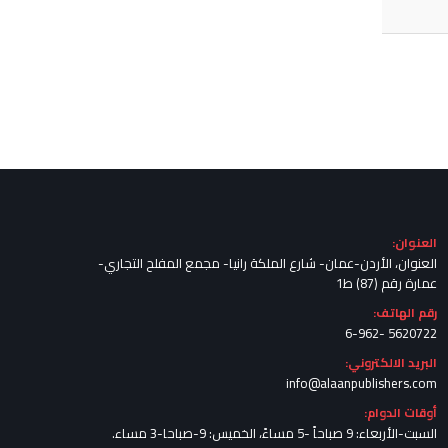
العنوان:
العنوان، الأردن-عمان- شارع الملكة رانيا- مجمع المفلح التجاري-
عمارة رقم (87) ط1
رقم الهاتف:
5620722 -6-962
البريد الالكتروني:
info@alaanpublishers.com
أوقات الدوام:
السبت-الأربعاء: 9 صباحاً -5 مساءً، الخميس: 9-صباحا-3 مساء.