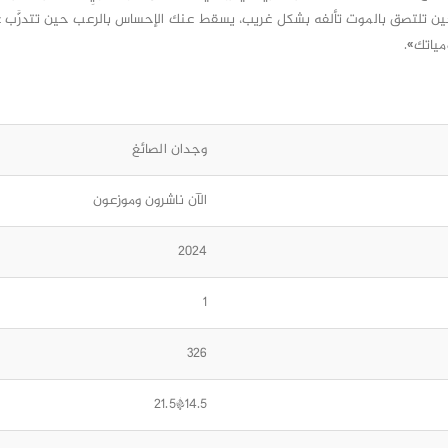
ك حين تلتصق بالموت تألفه بشكل غريب، يسقط عنك الإحساس بالرعب حين تتدرَّب 
مياتك».
وجدان الصائغ
الآن ناشرون وموزعون
2024
1
326
14.5*21.5