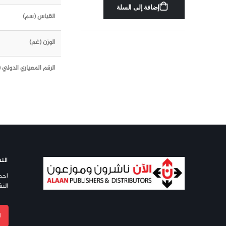
إضافة إلى السلة
القياس (سم)
الوزن (غم)
الرقم المعياري الدولي (ISBN)
النش
احص
النش