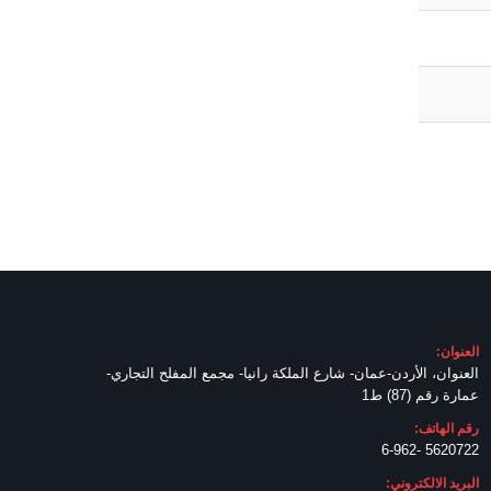
العنوان:
العنوان، الأردن-عمان- شارع الملكة رانيا- مجمع المفلح التجاري-
عمارة رقم (87) ط1
رقم الهاتف:
5620722 -6-962
البريد الالكتروني: