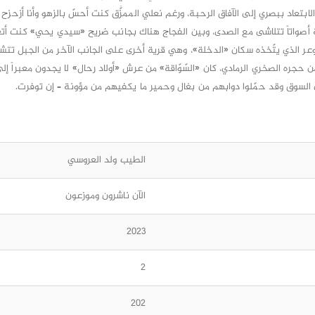
ابتعاد ببصري إلى الآفاق الرحبة، ورغم نعلي الممزَّق كنت أحسّ بالزهو وأنا أزحز
أصواتاً تتلاشى مع الصدى، وبين الفجاج هناك بجانب ضريح «سيدي يحي» كنت أت
عر الذي يتّخذه سكان «الدخلة»، وهي قرية أخرى على الجانب الآخر من الجبل تتش
من حجره الصخري الرمادي، كان «السّوّاقة» من عرش «أولاد رحال» لا يجدون معبراً إ
من السوق وقد حمّلوا دوابهم من بغال وحمير ما يكفيهم من مؤونة – إن توفرت.
الطيب ولد العروسي
الآن ناشرون وموزعون
2023
2
202