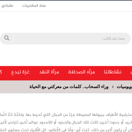
سلة المشتريات
طلباتي
نشاطاتنا
مرآه الصحافة
مرآة النقد
غزة تبدع
ك
يوميات
وراء السحاب.. كلمات من معركتي مع الحياة
رامية الأطراف ببيوتها البسيطة جزءٌ من الجبال التي تُحيط بها، ولكنّنا كنّا كلّما
ى، أو حدودا أخرى؛ كانت تلك الجبال والحدود أو اللاحدود عوالم أخرى تتراءى لأعيننا
كن أن يكون أكبر من ذلك.. كنت أرى -وأنا ﰲ الأعالي- كل الأشياء تحت مستوى النظ