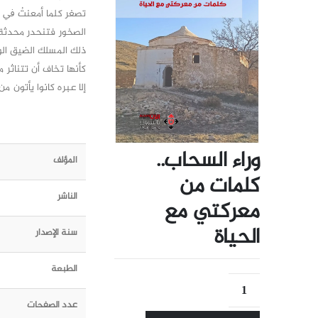
تصغر كلما أمعنتُ ﰲ ال
الصخور فتنحدر محدثة 
ذلك المسلك الضيق الو
كأنها تخاف أن تتناثر 
إلا عبره كانوا يأتون 
وراء السحاب..
المؤلف
كلمات من
الناشر
معركتي مع
الحياة
سنة الإصدار
الطبعة
عدد الصفحات