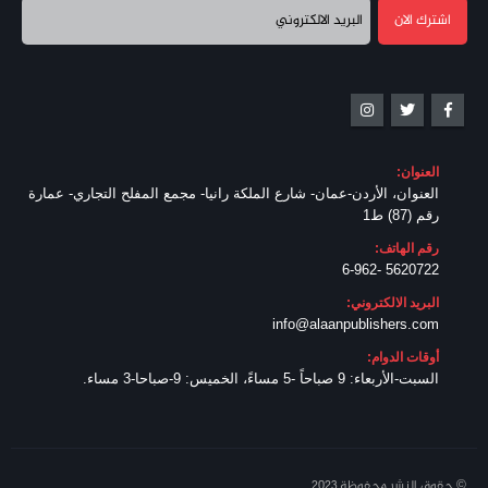
العنوان:
العنوان، الأردن-عمان- شارع الملكة رانيا- مجمع المفلح التجاري- عمارة
رقم (87) ط1
رقم الهاتف:
5620722 -6-962
البريد الالكتروني:
info@alaanpublishers.com
أوقات الدوام:
السبت-الأربعاء: 9 صباحاً -5 مساءً، الخميس: 9-صباحا-3 مساء.
© حقوق النشر محفوظة 2023