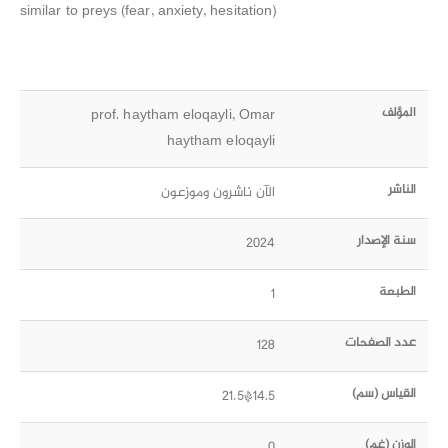
similar to preys (fear, anxiety, hesitation)
المؤلف
prof. haytham eloqayli, Omar
haytham eloqayli
الناشر
الآن ناشرون وموزعون
سنة الإصدار
2024
الطبعة
1
عدد الصفحات
128
القياس (سم)
14.5*21.5
الوزن (غم)
0