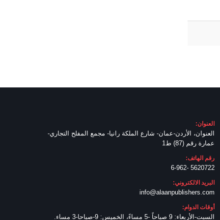
العنوان:
العنوان، الأردن-عمان- شارع الملكة رانيا- مجمع المفلح التجاري-
عمارة رقم (87) ط1
رقم الهاتف:
5620722 -6-962
البريد الالكتروني:
info@alaanpublishers.com
أوقات الدوام:
السبت-الأربعاء: 9 صباحاً -5 مساءً، الخميس: 9-صباحا-3 مساء.