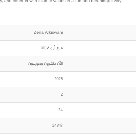
y, and connect with Islamic values in a fun and meaningful way.
Zena Alkiswani
فرح أبو غزالة
الآن ناشرون وموزعون
2025
2
24
17*24