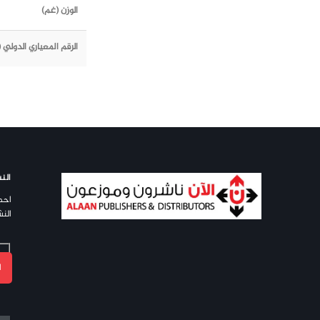
الوزن (غم)
الرقم المعياري الدولي (ISBN)
النش
احص
النش