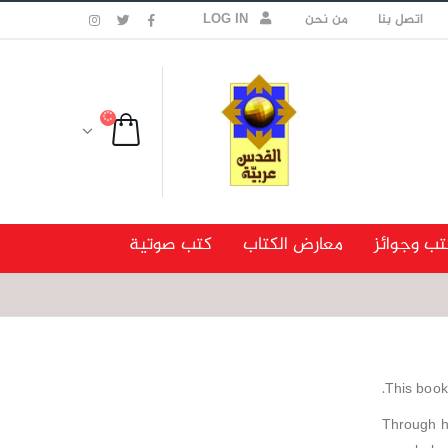
اتصل بنا
من نحن
LOG IN
تب وجوائز
معارض الكتاب
كتب صوتية
This book
Through hi