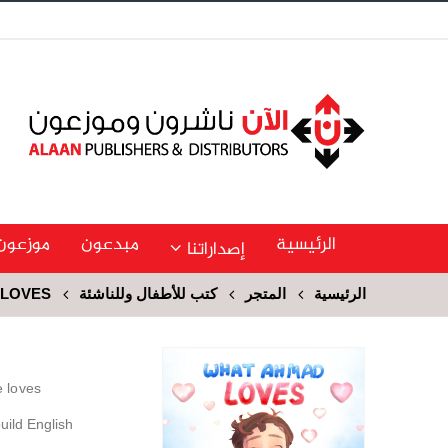
الرئيسية
مبدعون
موزعون
إصداراتنا
الرئيسية
المتجر
كتب للأطفال وللناشئة
 LOVES
 loves.
uild English